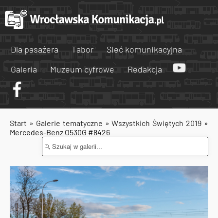
Dla pasażera
Tabor
Sieć komunikacyjna
Galeria
Muzeum cyfrowe
Redakcja
Start
»
Galerie tematyczne
»
Wszystkich Świętych 2019
»
Mercedes-Benz O530G #8426