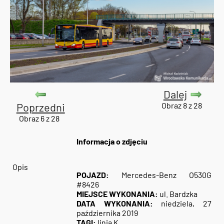
Dalej
Poprzedni
Obraz 8 z 28
Obraz 6 z 28
Informacja o zdjęciu
Opis
POJAZD:
Mercedes-Benz O530G
#8426
MIEJSCE WYKONANIA:
ul. Bardzka
DATA WYKONANIA:
niedziela, 27
października 2019
TAGI:
linia K