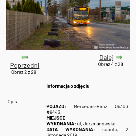
Dalej
Poprzedni
Obraz 4 z 28
Obraz 2 z 28
Informacja o zdjęciu
Opis
POJAZD:
Mercedes-Benz O530G
#8443
MIEJSCE
WYKONANIA:
ul. Jerzmanowska
DATA WYKONANIA:
sobota, 2
listopada 2019