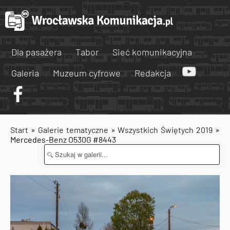
Dla pasażera
Tabor
Sieć komunikacyjna
Galeria
Muzeum cyfrowe
Redakcja
Start
»
Galerie tematyczne
»
Wszystkich Świętych 2019
»
Mercedes-Benz O530G #8443