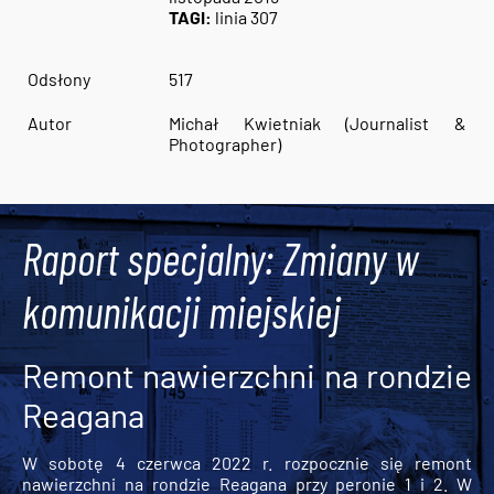
TAGI:
linia 307
Odsłony
517
Autor
Michał Kwietniak (Journalist &
Photographer)
Raport specjalny: Zmiany w
komunikacji miejskiej
Remont nawierzchni na rondzie
Reagana
W sobotę 4 czerwca 2022 r. rozpocznie się remont
nawierzchni na rondzie Reagana przy peronie 1 i 2. W