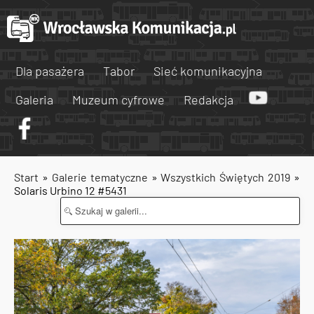
Dla pasażera
Tabor
Sieć komunikacyjna
Galeria
Muzeum cyfrowe
Redakcja
Start
»
Galerie tematyczne
»
Wszystkich Świętych 2019
»
Solaris Urbino 12 #5431