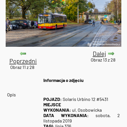
Dalej
Poprzedni
Obraz 13 z 28
Obraz 11 z 28
Informacja o zdjęciu
Opis
POJAZD:
Solaris Urbino 12 #5431
MIEJSCE
WYKONANIA:
ul. Osobowicka
DATA WYKONANIA:
sobota, 2
listopada 2019
TAGI:
linia 336