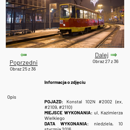
Dalej
Poprzedni
Obraz 27 z 36
Obraz 25 z 36
Informacja o zdjęciu
Opis
POJAZD:
Konstal 102N #2002 (ex.
#2109, #2110)
MIEJSCE WYKONANIA:
ul. Kazimierza
Wielkiego
DATA WYKONANIA:
niedziela, 10
stycznia 2016