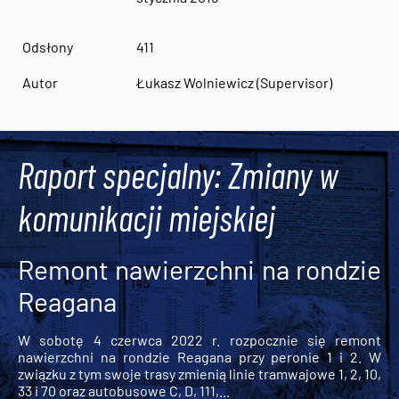
Odsłony
411
Autor
Łukasz Wolniewicz (Supervisor)
Raport specjalny: Zmiany w
komunikacji miejskiej
Remont nawierzchni na rondzie
Reagana
W sobotę 4 czerwca 2022 r. rozpocznie się remont
nawierzchni na rondzie Reagana przy peronie 1 i 2. W
związku z tym swoje trasy zmienią linie tramwajowe 1, 2, 10,
33 i 70 oraz autobusowe C, D, 111,...