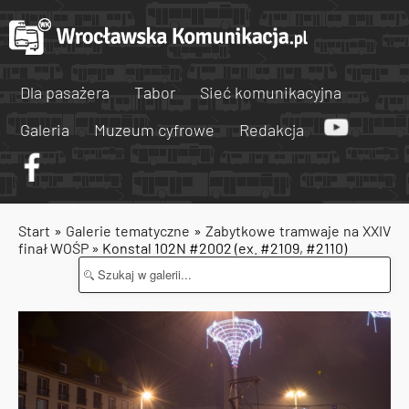
Dla pasażera
Tabor
Sieć komunikacyjna
Galeria
Muzeum cyfrowe
Redakcja
Start
»
Galerie tematyczne
»
Zabytkowe tramwaje na XXIV
finał WOŚP
» Konstal 102N #2002 (ex. #2109, #2110)