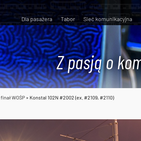
Dla pasażera
Tabor
Sieć komunikacyjna
Z pasją o kom
 finał WOŚP
» Konstal 102N #2002 (ex. #2109, #2110)