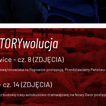
#TORYwolucja
ce - cz. 8 (ZDJĘCIA)
dową torowiska na Popowice
postępują. Przedstawiamy Państwu ob
cz. 14 (ZDJĘCIA)
 z
budową trasy autobusowo-tramwajowej na Nowy Dwór
postępu