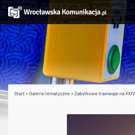
Start
»
Galerie tematyczne
»
Zabytkowe tramwaje na XXIV