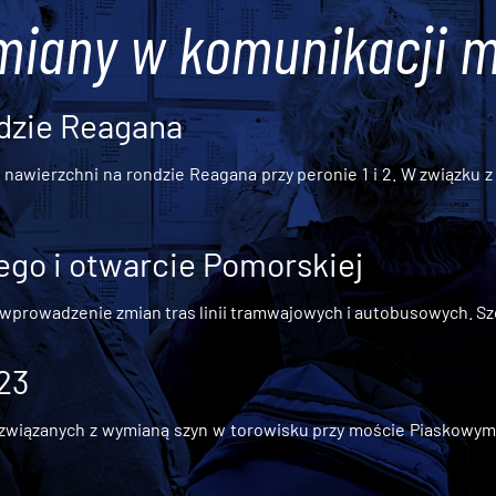
miany w komunikacji m
dzie Reagana
awierzchni na rondzie Reagana przy peronie 1 i 2. W związku z t
go i otwarcie Pomorskiej
 wprowadzenie zmian tras linii tramwajowych i autobusowych. Szc
 23
iązanych z wymianą szyn w torowisku przy moście Piaskowym, t