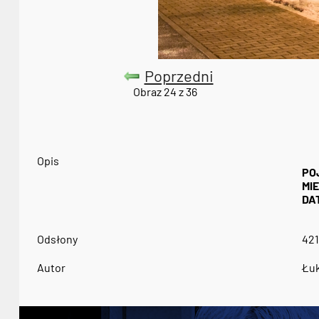
Poprzedni
Obraz 24 z 36
Opis
PO
MI
DA
Odsłony
421
Autor
Łuk