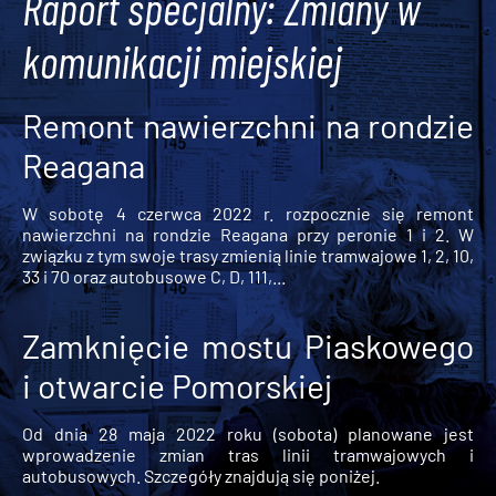
Raport specjalny: Zmiany w
komunikacji miejskiej
Remont nawierzchni na rondzie
Reagana
W sobotę 4 czerwca 2022 r. rozpocznie się remont
nawierzchni na rondzie Reagana przy peronie 1 i 2. W
związku z tym swoje trasy zmienią linie tramwajowe 1, 2, 10,
33 i 70 oraz autobusowe C, D, 111,...
Zamknięcie mostu Piaskowego
i otwarcie Pomorskiej
Od dnia 28 maja 2022 roku (sobota) planowane jest
wprowadzenie zmian tras linii tramwajowych i
autobusowych. Szczegóły znajdują się poniżej.