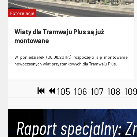
Fotorelacje
Wiaty dla Tramwaju Plus są już
montowane
W poniedziałek (08.08.2011r.)
rozpoczęło się montowanie
nowoczesnych wiat przystankowych dla Tramwaju Plus
.
105
106
107
108
10
Raport specjalny: Z