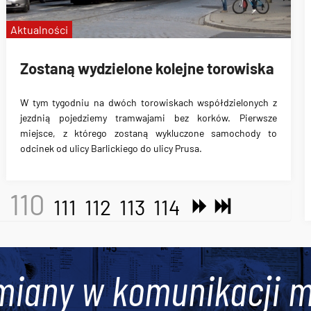
Aktualności
Zostaną wydzielone kolejne torowiska
W tym tygodniu na dwóch torowiskach współdzielonych z
jezdnią pojedziemy tramwajami bez korków. Pierwsze
miejsce, z którego zostaną wykluczone samochody to
odcinek
od ulicy Barlickiego do ulicy Prusa
.
110
9
111
112
113
114
miany w komunikacji m