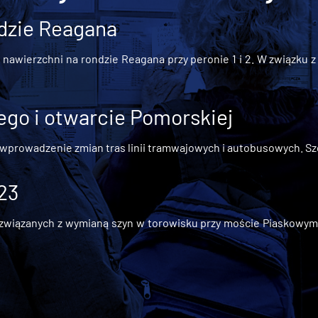
dzie Reagana
awierzchni na rondzie Reagana przy peronie 1 i 2. W związku z t
go i otwarcie Pomorskiej
 wprowadzenie zmian tras linii tramwajowych i autobusowych. Szc
 23
iązanych z wymianą szyn w torowisku przy moście Piaskowym, t