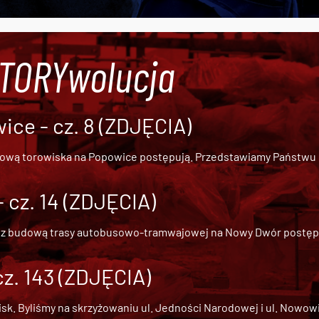
#TORYwolucja
ce - cz. 8 (ZDJĘCIA)
dową torowiska na Popowice
postępują. Przedstawiamy Państwu ob
cz. 14 (ZDJĘCIA)
 z
budową trasy autobusowo-tramwajowej na Nowy Dwór
postępu
cz. 143 (ZDJĘCIA)
 Byliśmy na skrzyżowaniu ul. Jedności Narodowej i ul. Nowowiejs