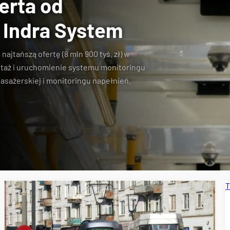
erta od
 Indra System
 najtańszą ofertę (8 mln 900 tyś. zł) w
ntaż i uruchomienie systemu monitoringu
asażerskiej i monitoringu napełnień.
T