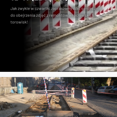
Jak zwykle w czwartki zapraszamy Was serdecznie
do obejrzenia zdjęć z remontów wrocławskich
torowisk!