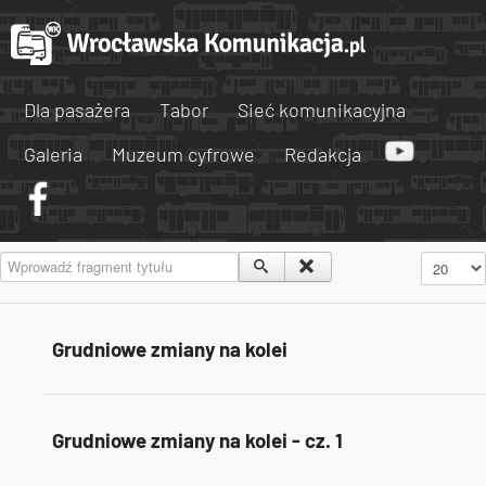
Dla pasażera
Tabor
Sieć komunikacyjna
Galeria
Muzeum cyfrowe
Redakcja
Wprowadź fragment tytułu
Pokaż #
Grudniowe zmiany na kolei
Grudniowe zmiany na kolei - cz. 1