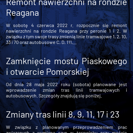
Remont nawierzchni na rondzie
Reagana
W sobotę 4 czerwca 2022 r. rozpocznie się remont
nawierzchni na rondzie Reagana przy peronie 1 i 2. W
związku z tym swoje trasy zmienią linie tramwajowe 1, 2, 10,
33 i 70 oraz autobusowe C, D, 111,...
Zamknięcie mostu Piaskowego
i otwarcie Pomorskiej
Od dnia 28 maja 2022 roku (sobota) planowane jest
wprowadzenie zmian tras linii tramwajowych i
autobusowych. Szczegóły znajdują się poniżej.
Zmiany tras linii 8, 9, 11, 17 i 23
W związku z planowanym przeprowadzeniem prac
związanych z wymianą szyn w torowisku przy moście