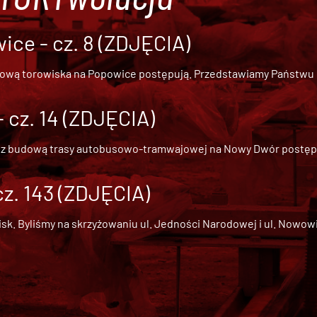
ce - cz. 8 (ZDJĘCIA)
dową torowiska na Popowice
postępują. Przedstawiamy Państwu ob
cz. 14 (ZDJĘCIA)
 z
budową trasy autobusowo-tramwajowej na Nowy Dwór
postępu
cz. 143 (ZDJĘCIA)
 Byliśmy na skrzyżowaniu ul. Jedności Narodowej i ul. Nowowiejs