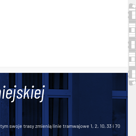
iejskiej
ym swoje trasy zmienią linie tramwajowe 1, 2, 10, 33 i 70