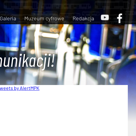
Galeria
Muzeum cyfrowe
Redakcja
unikacji!
weets by AlertMPK