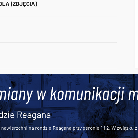
DLA (ZDJĘCIA)
miany w komunikacji m
dzie Reagana
awierzchni na rondzie Reagana przy peronie 1 i 2. W związku z t