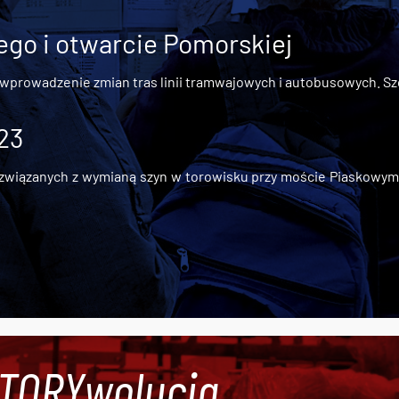
go i otwarcie Pomorskiej
 wprowadzenie zmian tras linii tramwajowych i autobusowych. Szc
 23
iązanych z wymianą szyn w torowisku przy moście Piaskowym, t
#TORYwolucja