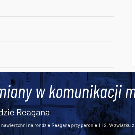
miany w komunikacji m
dzie Reagana
awierzchni na rondzie Reagana przy peronie 1 i 2. W związku z t