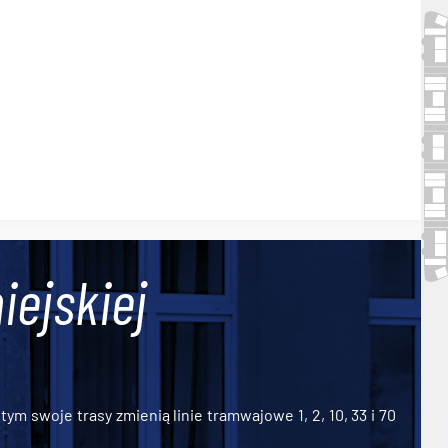
iejskiej
ym swoje trasy zmienią linie tramwajowe 1, 2, 10, 33 i 70