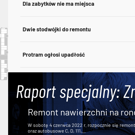
Dla zabytków nie ma miejsca
Dwie stodwójki do remontu
Protram ogłosi upadłość
Raport specjalny: Z
Remont nawierzchni na ron
W sobotę 4 czerwca 2022 r. rozpocznie się remont n
oraz autobusowe C, D, 111,...