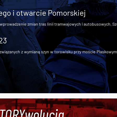
go i otwarcie Pomorskiej
 wprowadzenie zmian tras linii tramwajowych i autobusowych. Szc
 23
iązanych z wymianą szyn w torowisku przy moście Piaskowym, t
#TORYwolucja