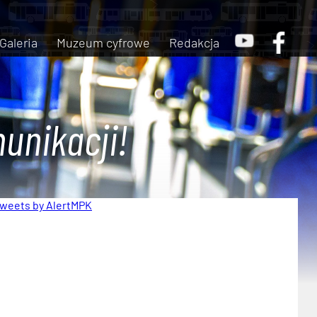
Galeria
Muzeum cyfrowe
Redakcja
unikacji!
weets by AlertMPK