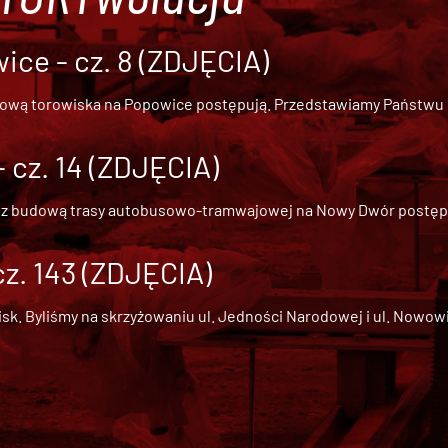
ce - cz. 8 (ZDJĘCIA)
dową torowiska na Popowice
postępują. Przedstawiamy Państwu ob
cz. 14 (ZDJĘCIA)
 z
budową trasy autobusowo-tramwajowej na Nowy Dwór
postępu
cz. 143 (ZDJĘCIA)
 Byliśmy na skrzyżowaniu ul. Jedności Narodowej i ul. Nowowiejs