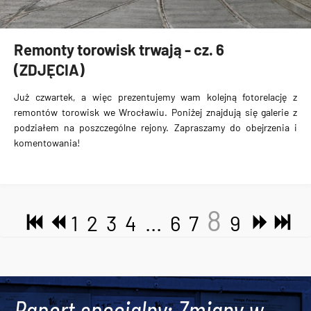
Remonty torowisk trwają - cz. 6
(ZDJĘCIA)
Już czwartek, a więc prezentujemy wam kolejną fotorelację z
remontów torowisk we Wrocławiu. Poniżej znajdują się galerie z
podziałem na poszczególne rejony. Zapraszamy do obejrzenia i
komentowania!
8
1
2
3
4
...
6
7
9
Tweets by AlertMPK
Raport specjalny: Zmiany w