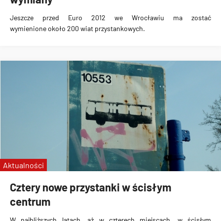
Jeszcze przed Euro 2012 we Wrocławiu ma zostać
wymienione
około 200 wiat przystankowych
.
Aktualności
Cztery nowe przystanki w ścisłym
centrum
W najbliższych latach,
aż w czterech miejscach
, w ścisłym