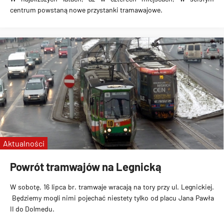
centrum powstaną
nowe przystanki tramawajowe
.
Aktualności
Powrót tramwajów na Legnicką
W sobotę,
16 lipca br.
tramwaje wracają na tory przy
ul. Legnickiej
.
Będziemy mogli nimi pojechać niestety tylko od
placu Jana Pawła
II do Dolmedu
.