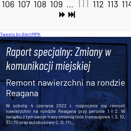
111
106
107
108
109
...
112
113
11
Tweets by AlertMPK
Raport specjalny: Zmiany w
komunikacji miejskiej
Remont nawierzchni na rondzie
Reagana
W sobotę 4 czerwca 2022 r. rozpocznie się remont
nawierzchni na rondzie Reagana przy peronie 1 i 2. W
związku z tym swoje trasy zmienią linie tramwajowe 1, 2, 10,
33 i 70 oraz autobusowe C, D, 111,...