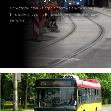
Od wczoraj
, czyli 6 sierpnia, tramwaje wróciły na
torowisko przy ulicy Borowskiej w rejonie dworców
PKP/PKS.