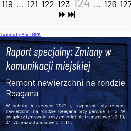
124
119
...
121
122
123
...
126
12
Tweets by AlertMPK
Raport specjalny: Zmiany w
komunikacji miejskiej
Remont nawierzchni na rondzie
Reagana
W sobotę 4 czerwca 2022 r. rozpocznie się remont
nawierzchni na rondzie Reagana przy peronie 1 i 2. W
związku z tym swoje trasy zmienią linie tramwajowe 1, 2, 10,
33 i 70 oraz autobusowe C, D, 111,...