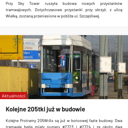
Przy Sky Tower ruszyła budowa nowych przystanków
tramwajowych. Dotychczasowe przystanki przy skrzyż. z ulicą
Wielką, zostaną przeniesione w pobliże ul. Szczęśliwej.
Aktualności
Kolejne 205tki już w budowie
Kolejne Protramy 205WrAs są już w końcowej fazie budowy. Dwa
tramwaje będą miały numery #2723 i #2724 i za około dwa