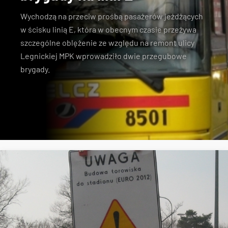
Wychodzą na przeciw prośbą pasażerów jeżdżących
w ścisku linią E, która w obecnym czasie przeżywa
szczególne oblężenie ze względu na remont ulicy
Legnickiej MPK wprowadziło dwie przegubowe
brygady.