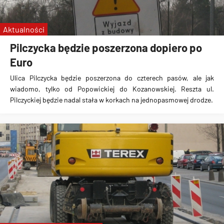
Aktualności
Pilczycka będzie poszerzona dopiero po
Euro
Ulica Pilczycka będzie poszerzona do czterech pasów, ale jak
wiadomo, tylko od Popowickiej do Kozanowskiej. Reszta ul.
Pilczyckiej będzie nadal stała w korkach na jednopasmowej drodze.