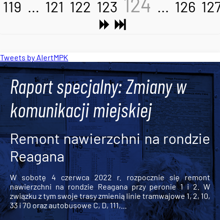
124
119
...
121
122
123
...
126
12
Tweets by AlertMPK
Raport specjalny: Zmiany w
komunikacji miejskiej
Remont nawierzchni na rondzie
Reagana
W sobotę 4 czerwca 2022 r. rozpocznie się remont
nawierzchni na rondzie Reagana przy peronie 1 i 2. W
związku z tym swoje trasy zmienią linie tramwajowe 1, 2, 10,
33 i 70 oraz autobusowe C, D, 111,...