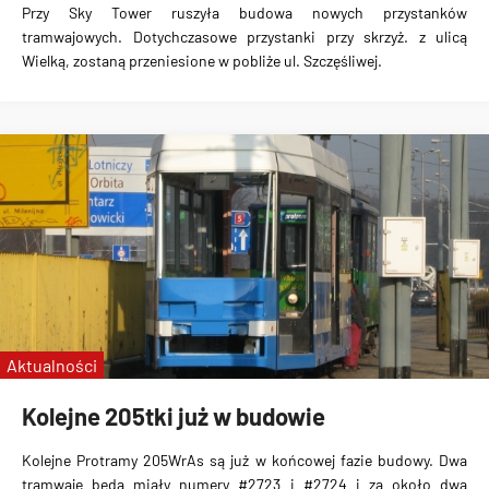
Przy Sky Tower ruszyła budowa nowych przystanków
tramwajowych. Dotychczasowe przystanki przy skrzyż. z ulicą
Wielką, zostaną przeniesione w pobliże ul. Szczęśliwej.
Aktualności
Kolejne 205tki już w budowie
Kolejne Protramy 205WrAs są już w końcowej fazie budowy. Dwa
tramwaje będą miały numery #2723 i #2724 i za około dwa