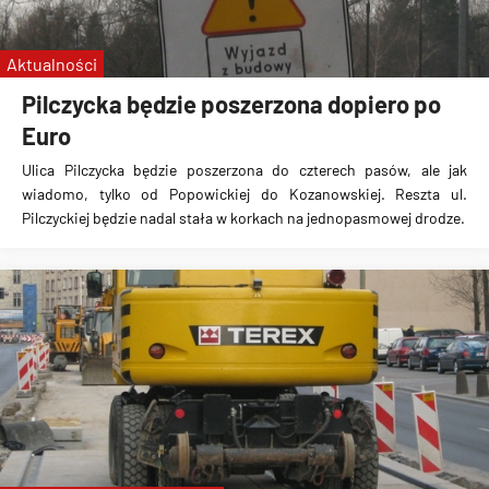
Aktualności
Pilczycka będzie poszerzona dopiero po
Euro
Ulica Pilczycka będzie poszerzona do czterech pasów, ale jak
wiadomo, tylko od Popowickiej do Kozanowskiej. Reszta ul.
Pilczyckiej będzie nadal stała w korkach na jednopasmowej drodze.