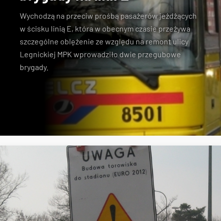
Wychodzą na przeciw prośbą pasażerów jeżdżących
w ścisku linią E, która w obecnym czasie przeżywa
szczególne oblężenie ze względu na remont ulicy
Legnickiej MPK wprowadziło dwie przegubowe
brygady.