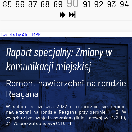
90
85
86
87
88
89
91
92
93
94
Tweets by AlertMPK
Raport specjalny: Zmiany w
komunikacji miejskiej
Remont nawierzchni na rondzie
Reagana
W sobotę 4 czerwca 2022 r. rozpocznie się remont
nawierzchni na rondzie Reagana przy peronie 1 i 2. W
związku z tym swoje trasy zmienią linie tramwajowe 1, 2, 10,
33 i 70 oraz autobusowe C, D, 111,...