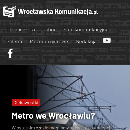
Dla pasażera
Tabor
Sieć komunikacyjna
Galeria
Muzeum cyfrowe
Redakcja
Ciekawostki
Metro we Wrocławiu?
W ostatnim czasie mogliśmy usłyszeć o
koncepcji