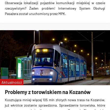
Obserwacja lokalizacji pojazdów komunikacji miejskiej w czasie
rzeczywistym? Żaden problem!
Internetowy System Obsługi
Pasażera
został uruchomiony przez MPK.
Aktualności
Problemy z torowiskiem na Kozanów
Kosztująca mniej-więcej 105 mln złotych nowa trasa na Kozanów,
już wkrótce zostanie sprawdzona.
Sprawdzenie torowiska
, które