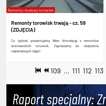
Remonty i budowy torowisk
Remonty torowisk trwają - cz. 59
(ZDJĘCIA)
Co tydzień prezentujemy Wam fotorelację z remontów
wrocławskich torowisk. Zapraszamy do obejrzenia
najświeższych zdjęć!
109
...
111
112
113
Raport specjalny: Z