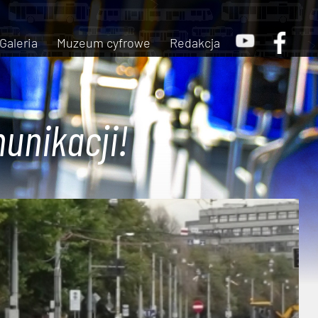
Galeria
Muzeum cyfrowe
Redakcja
unikacji!