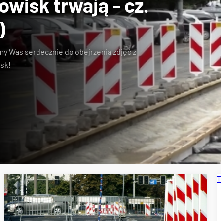
wisk trwają - cz.
)
my Was serdecznie do obejrzenia zdjęć z
sk!
T