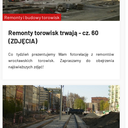
Remonty i budowy torowisk
Remonty torowisk trwają - cz. 60
(ZDJĘCIA)
Co tydzień prezentujemy Wam fotorelację z remontów
wrocławskich torowisk. Zapraszamy do obejrzenia
najświeższych zdjęć!