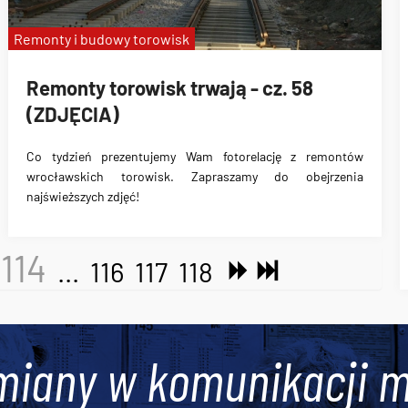
Remonty i budowy torowisk
Remonty torowisk trwają - cz. 58
(ZDJĘCIA)
Co tydzień prezentujemy Wam fotorelację z remontów
wrocławskich torowisk. Zapraszamy do obejrzenia
najświeższych zdjęć!
114
...
116
117
118
miany w komunikacji m