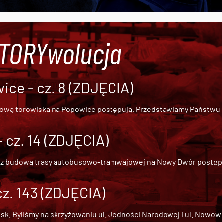
#TORYwolucja
ce - cz. 8 (ZDJĘCIA)
dową torowiska na Popowice
postępują. Przedstawiamy Państwu ob
cz. 14 (ZDJĘCIA)
 z
budową trasy autobusowo-tramwajowej na Nowy Dwór
postępu
cz. 143 (ZDJĘCIA)
 Byliśmy na skrzyżowaniu ul. Jedności Narodowej i ul. Nowowiejs