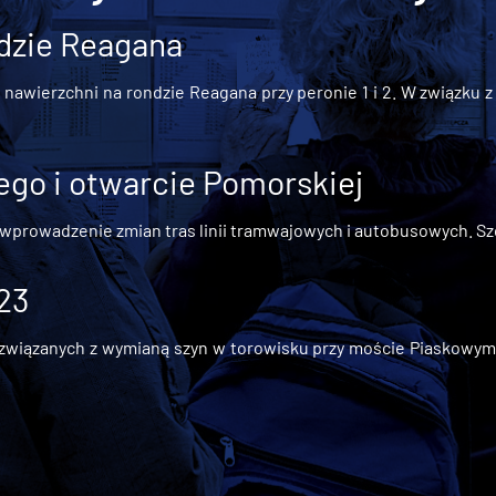
dzie Reagana
awierzchni na rondzie Reagana przy peronie 1 i 2. W związku z t
go i otwarcie Pomorskiej
 wprowadzenie zmian tras linii tramwajowych i autobusowych. Szc
 23
iązanych z wymianą szyn w torowisku przy moście Piaskowym, t