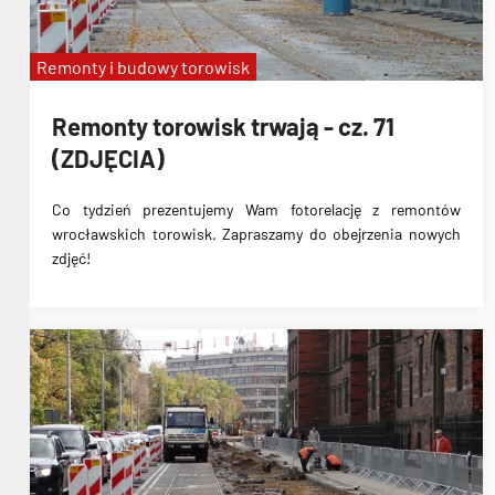
Remonty i budowy torowisk
Remonty torowisk trwają - cz. 71
(ZDJĘCIA)
Co tydzień prezentujemy Wam fotorelację z remontów
wrocławskich torowisk. Zapraszamy do obejrzenia nowych
zdjęć!