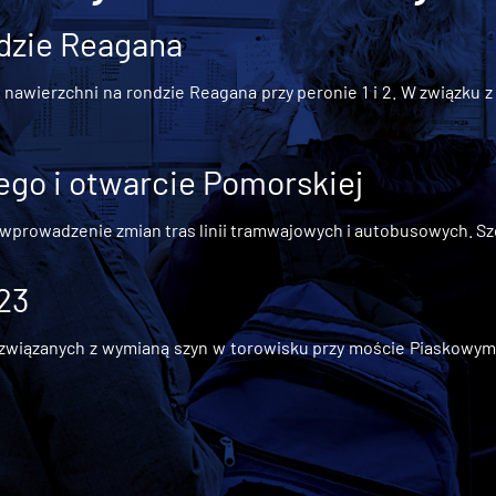
dzie Reagana
awierzchni na rondzie Reagana przy peronie 1 i 2. W związku z t
go i otwarcie Pomorskiej
 wprowadzenie zmian tras linii tramwajowych i autobusowych. Szc
 23
iązanych z wymianą szyn w torowisku przy moście Piaskowym, t