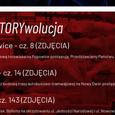
#TORYwolucja
ce - cz. 8 (ZDJĘCIA)
dową torowiska na Popowice
postępują. Przedstawiamy Państwu ob
cz. 14 (ZDJĘCIA)
 z
budową trasy autobusowo-tramwajowej na Nowy Dwór
postępu
cz. 143 (ZDJĘCIA)
 Byliśmy na skrzyżowaniu ul. Jedności Narodowej i ul. Nowowiejs