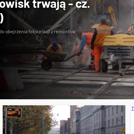
wisk trwają - cz.
)
do obejrzenia fotorelacji z remontów
T