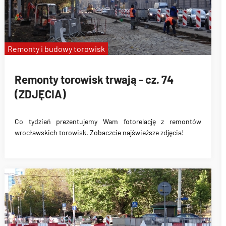
Remonty i budowy torowisk
Remonty torowisk trwają - cz. 74
(ZDJĘCIA)
Co tydzień prezentujemy Wam fotorelację z remontów
wrocławskich torowisk. Zobaczcie najświeższe zdjęcia!