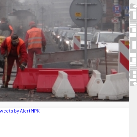
weets by AlertMPK