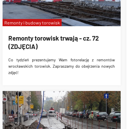
Remonty i budowy torowisk
Remonty torowisk trwają - cz. 72
(ZDJĘCIA)
Co tydzień prezentujemy Wam fotorelację z remontów
wrocławskich torowisk. Zapraszamy do obejrzenia nowych
zdjęć!