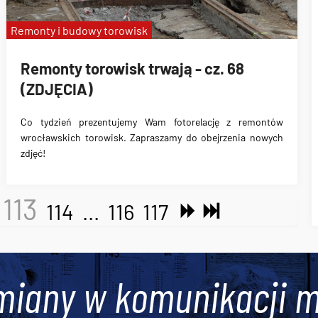
Remonty i budowy torowisk
Remonty torowisk trwają - cz. 68
(ZDJĘCIA)
Co tydzień prezentujemy Wam fotorelację z remontów
wrocławskich torowisk. Zapraszamy do obejrzenia nowych
zdjęć!
113
114
...
116
117
miany w komunikacji m