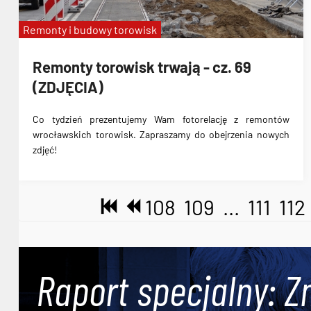
Remonty i budowy torowisk
Remonty torowisk trwają - cz. 69
(ZDJĘCIA)
Co tydzień prezentujemy Wam fotorelację z remontów
wrocławskich torowisk. Zapraszamy do obejrzenia nowych
zdjęć!
108
109
...
111
112
Raport specjalny: Z