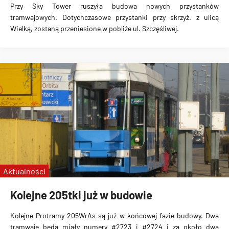
Przy Sky Tower ruszyła budowa nowych przystanków
tramwajowych. Dotychczasowe przystanki przy skrzyż. z ulicą
Wielką, zostaną przeniesione w pobliże ul. Szczęśliwej.
Aktualności
Kolejne 205tki już w budowie
Kolejne Protramy 205WrAs są już w końcowej fazie budowy. Dwa
tramwaje będą miały numery #2723 i #2724 i za około dwa