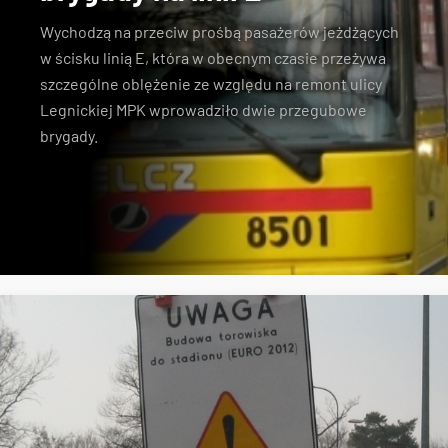
Wychodzą na przeciw prośbą pasażerów jeżdżących
w ścisku linią E, która w obecnym czasie przeżywa
szczególne oblężenie ze względu na remont ulicy
Legnickiej MPK wprowadziło dwie przegubowe
brygady.