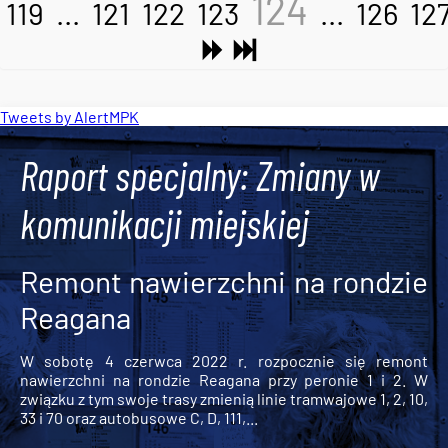
124
119
...
121
122
123
...
126
12
Tweets by AlertMPK
Raport specjalny: Zmiany w
komunikacji miejskiej
Remont nawierzchni na rondzie
Reagana
W sobotę 4 czerwca 2022 r. rozpocznie się remont
nawierzchni na rondzie Reagana przy peronie 1 i 2. W
związku z tym swoje trasy zmienią linie tramwajowe 1, 2, 10,
33 i 70 oraz autobusowe C, D, 111,...