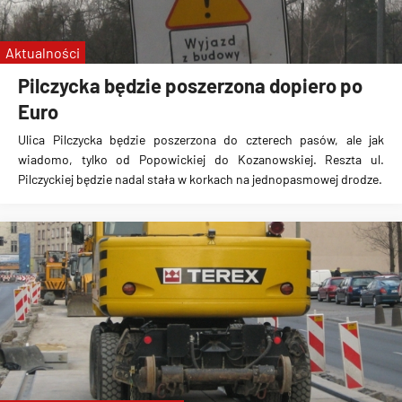
Aktualności
Pilczycka będzie poszerzona dopiero po
Euro
Ulica Pilczycka będzie poszerzona do czterech pasów, ale jak
wiadomo, tylko od Popowickiej do Kozanowskiej. Reszta ul.
Pilczyckiej będzie nadal stała w korkach na jednopasmowej drodze.