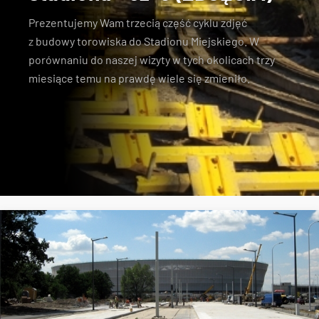
Prezentujemy Wam trzecią część cyklu zdjęć
z
budowy torowiska do Stadionu Miejskiego
. W
porównaniu do naszej wizyty w tych okolicach trzy
miesiące temu
na prawdę wiele się zmieniło
.