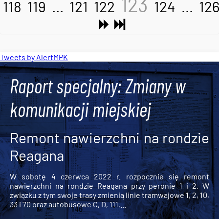
123
118
119
...
121
122
124
...
12
Tweets by AlertMPK
Raport specjalny: Zmiany w
komunikacji miejskiej
Remont nawierzchni na rondzie
Reagana
W sobotę 4 czerwca 2022 r. rozpocznie się remont
nawierzchni na rondzie Reagana przy peronie 1 i 2. W
związku z tym swoje trasy zmienią linie tramwajowe 1, 2, 10,
33 i 70 oraz autobusowe C, D, 111,...