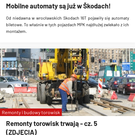
Mobilne automaty są już w Škodach!
Od niedawna w wrocławskich Skodach 16T pojawiły się automaty
biletowe. To właśnie w tych pojazdach MPK najdłużej zwlekało z ich
montażem.
Remonty i budowy torowisk
Remonty torowisk trwają - cz. 5
(ZDJĘCIA)