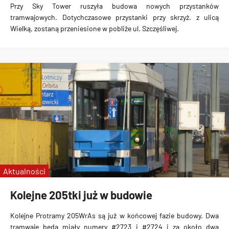
Przy Sky Tower ruszyła budowa nowych przystanków
tramwajowych. Dotychczasowe przystanki przy skrzyż. z ulicą
Wielką, zostaną przeniesione w pobliże ul. Szczęśliwej.
Aktualności
Kolejne 205tki już w budowie
Kolejne Protramy 205WrAs są już w końcowej fazie budowy. Dwa
tramwaje będą miały numery #2723 i #2724 i za około dwa