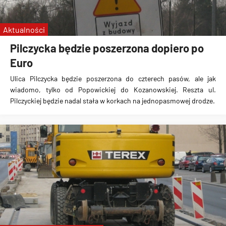
Aktualności
Pilczycka będzie poszerzona dopiero po
Euro
Ulica Pilczycka będzie poszerzona do czterech pasów, ale jak
wiadomo, tylko od Popowickiej do Kozanowskiej. Reszta ul.
Pilczyckiej będzie nadal stała w korkach na jednopasmowej drodze.