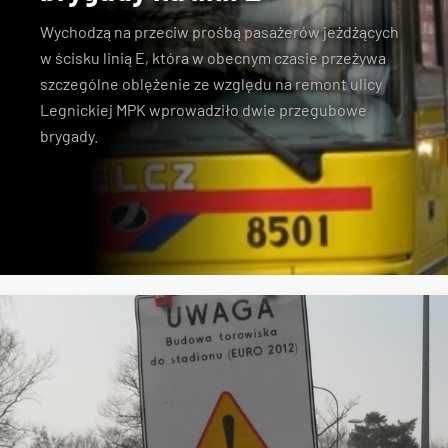
Wychodzą na przeciw prośbą pasażerów jeżdżących
w ścisku linią E, która w obecnym czasie przeżywa
szczególne oblężenie ze względu na remont ulicy
Legnickiej MPK wprowadziło dwie przegubowe
brygady.