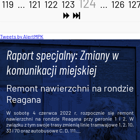
124
119
...
121
122
123
...
126
12
Tweets by AlertMPK
Raport specjalny: Zmiany w
komunikacji miejskiej
Remont nawierzchni na rondzie
Reagana
W sobotę 4 czerwca 2022 r. rozpocznie się remont
nawierzchni na rondzie Reagana przy peronie 1 i 2. W
związku z tym swoje trasy zmienią linie tramwajowe 1, 2, 10,
33 i 70 oraz autobusowe C, D, 111,...