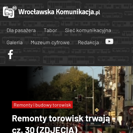
Dla pasażera
Tabor
Sieć komunikacyjna
Galeria
Muzeum cyfrowe
Redakcja
Remonty i budowy torowisk
Remonty torowisk trwają -
cz. 30 (ZDJĘCIA)