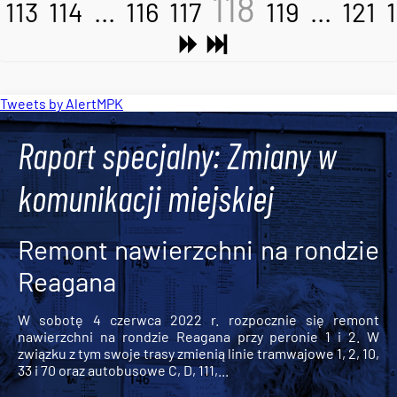
118
113
114
...
116
117
119
...
121
Tweets by AlertMPK
Raport specjalny: Zmiany w
komunikacji miejskiej
Remont nawierzchni na rondzie
Reagana
W sobotę 4 czerwca 2022 r. rozpocznie się remont
nawierzchni na rondzie Reagana przy peronie 1 i 2. W
związku z tym swoje trasy zmienią linie tramwajowe 1, 2, 10,
33 i 70 oraz autobusowe C, D, 111,...