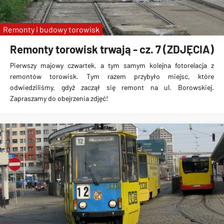
Remonty i budowy torowisk
Remonty torowisk trwają - cz. 7 (ZDJĘCIA)
Pierwszy majowy czwartek, a tym samym kolejna fotorelacja z
remontów torowisk. Tym razem przybyło miejsc, które
odwiedziliśmy, gdyż zaczął się remont na ul. Borowskiej.
Zapraszamy do obejrzenia zdjęć!