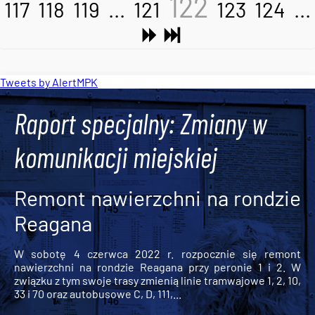
122
117
118
119
...
121
123
124
...
Tweets by AlertMPK
Raport specjalny: Zmiany w
komunikacji miejskiej
Remont nawierzchni na rondzie
Reagana
W sobotę 4 czerwca 2022 r. rozpocznie się remont
nawierzchni na rondzie Reagana przy peronie 1 i 2. W
związku z tym swoje trasy zmienią linie tramwajowe 1, 2, 10,
33 i 70 oraz autobusowe C, D, 111,...