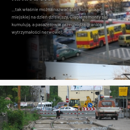
...tak właśnie można nazwać stan komunikacji
miejskiej na dzień dzisiejszy. Ciągłe remonty się
kumulują, a pasażerowie przechodzą granicę
wytrzymałości nerwowej.