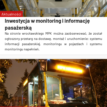
Aktualności
Inwestycja w monitoring i informację
pasażerską
Na stronie wrocławskiego MPK można zaobserwować, że został
ogłoszony przetarg na dostawę, montaż i uruchomienie: systemu
informacji pasażerskiej, monitoringu w pojazdach i systemu
monitoringu napełnień.