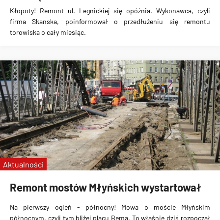
Kłopoty! Remont ul. Legnickiej się opóźnia. Wykonawca, czyli
firma Skanska, poinformował o przedłużeniu się remontu
torowiska o cały miesiąc.
Aktualności
Remont mostów Młyńskich wystartował
Na pierwszy ogień - północny! Mowa o moście Młyńskim
północnym, czyli tym bliżej placu Bema. To właśnie dziś rozpoczął