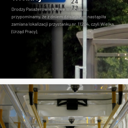
Drodzy Pasażerowie KM we Wrocławiu,
przypominamy, że z dniem dzisiejszym nastąpiła
zamiana lokalizacji przystanku nr 11204, czyli Wielka
(Urząd Pracy).