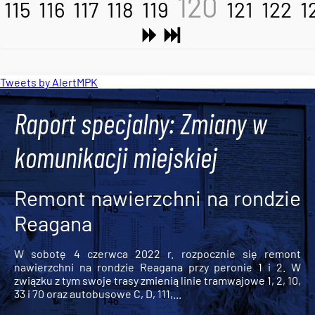
120
115
116
117
118
119
121
122
1
Tweets by AlertMPK
Raport specjalny: Zmiany w
komunikacji miejskiej
Remont nawierzchni na rondzie
Reagana
W sobotę 4 czerwca 2022 r. rozpocznie się remont
nawierzchni na rondzie Reagana przy peronie 1 i 2. W
związku z tym swoje trasy zmienią linie tramwajowe 1, 2, 10,
33 i 70 oraz autobusowe C, D, 111,...