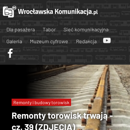
Dla pasażera
Tabor
Sieć komunikacyjna
Galeria
Muzeum cyfrowe
Redakcja
Remonty i budowy torowisk
Remonty torowisk trwają -
cz. 39 (ZDJĘCIA)