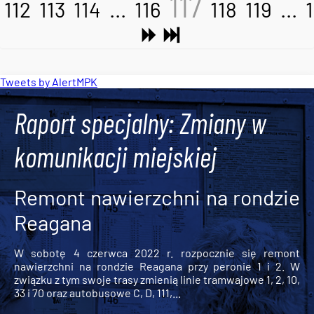
117
112
113
114
...
116
118
119
...
Tweets by AlertMPK
Raport specjalny: Zmiany w
komunikacji miejskiej
Remont nawierzchni na rondzie
Reagana
W sobotę 4 czerwca 2022 r. rozpocznie się remont
nawierzchni na rondzie Reagana przy peronie 1 i 2. W
związku z tym swoje trasy zmienią linie tramwajowe 1, 2, 10,
33 i 70 oraz autobusowe C, D, 111,...