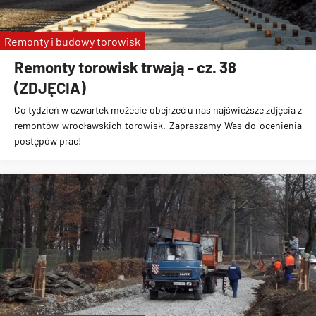
Remonty i budowy torowisk
Remonty torowisk trwają - cz. 38
(ZDJĘCIA)
Co tydzień w czwartek możecie obejrzeć u nas najświeższe zdjęcia z
remontów wrocławskich torowisk. Zapraszamy Was do ocenienia
postępów prac!