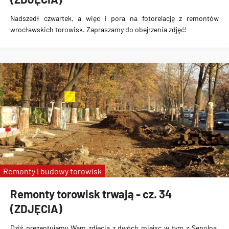
Nadszedł czwartek, a więc i pora na fotorelację z remontów
wrocławskich torowisk. Zapraszamy do obejrzenia zdjęć!
Remonty i budowy torowisk
Remonty torowisk trwają - cz. 34
(ZDJĘCIA)
Dziś prezentujemy Wam zdjęcia z dwóch miejsc w tym z Sępolna,