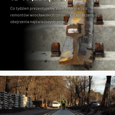
Co tydzień prezentujemy Wam fotorelację z
remontów wrocławskich torowisk. Zapraszamy do
obejrzenia najświeższych zdjęć!