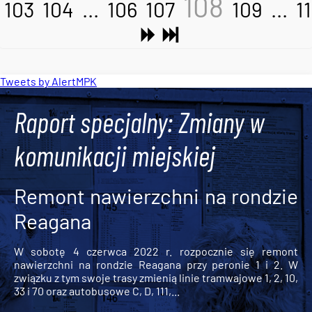
108
103
104
...
106
107
109
...
11
Tweets by AlertMPK
Raport specjalny: Zmiany w
komunikacji miejskiej
Remont nawierzchni na rondzie
Reagana
W sobotę 4 czerwca 2022 r. rozpocznie się remont
nawierzchni na rondzie Reagana przy peronie 1 i 2. W
związku z tym swoje trasy zmienią linie tramwajowe 1, 2, 10,
33 i 70 oraz autobusowe C, D, 111,...