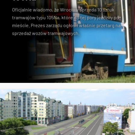
Oficjalnie wiadomo, że Wrocław sprzeda
10 sztuk
tramwajów typu 105Na
, które do tej pory jeździły po
mieście. Prezes zarządu ogłosił właśnie
przetarg na
sprzedaż wozów tramwajowych
.