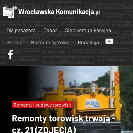
Dla pasażera
Tabor
Sieć komunikacyjna
Galeria
Muzeum cyfrowe
Redakcja
Remonty i budowy torowisk
Remonty torowisk trwają -
cz. 21 (ZDJĘCIA)