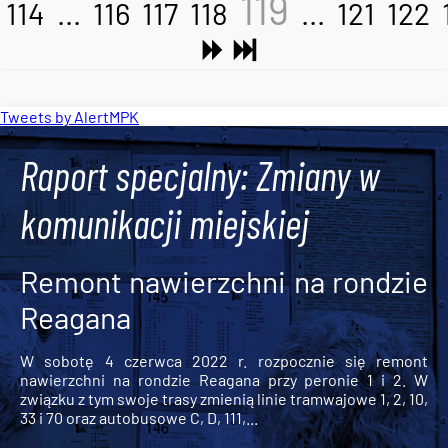
119
114
...
116
117
118
...
121
122
Tweets by AlertMPK
Raport specjalny: Zmiany w
komunikacji miejskiej
Remont nawierzchni na rondzie
Reagana
W sobotę 4 czerwca 2022 r. rozpocznie się remont
nawierzchni na rondzie Reagana przy peronie 1 i 2. W
związku z tym swoje trasy zmienią linie tramwajowe 1, 2, 10,
33 i 70 oraz autobusowe C, D, 111,...