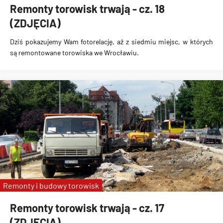
Remonty torowisk trwają - cz. 18
(ZDJĘCIA)
Dziś pokazujemy Wam fotorelację, aż z siedmiu miejsc, w których
są remontowane torowiska we Wrocławiu.
Remonty i budowy torowisk
Remonty torowisk trwają - cz. 17
(ZDJĘCIA)