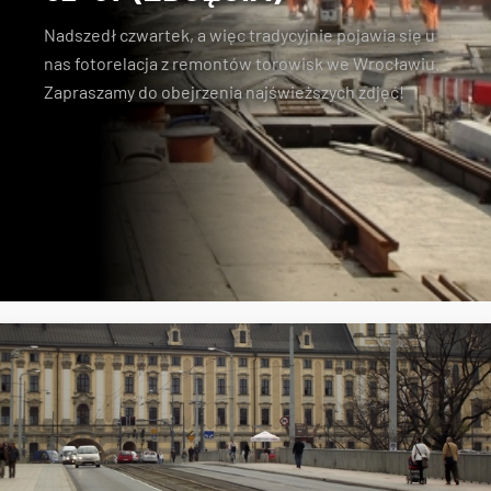
Nadszedł czwartek, a więc tradycyjnie pojawia się u
nas fotorelacja z remontów torowisk we Wrocławiu.
Zapraszamy do obejrzenia najświeższych zdjęć!