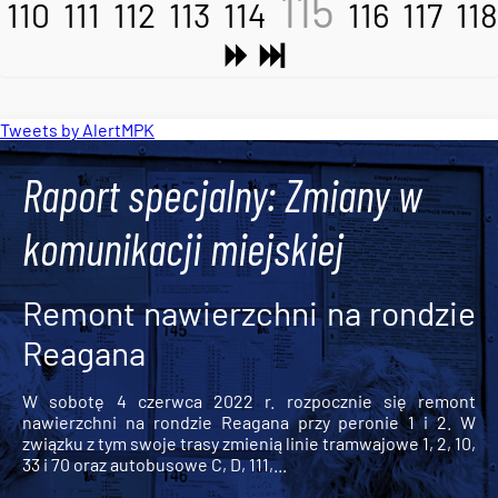
115
110
111
112
113
114
116
117
118
Tweets by AlertMPK
Raport specjalny: Zmiany w
komunikacji miejskiej
Remont nawierzchni na rondzie
Reagana
W sobotę 4 czerwca 2022 r. rozpocznie się remont
nawierzchni na rondzie Reagana przy peronie 1 i 2. W
związku z tym swoje trasy zmienią linie tramwajowe 1, 2, 10,
33 i 70 oraz autobusowe C, D, 111,...