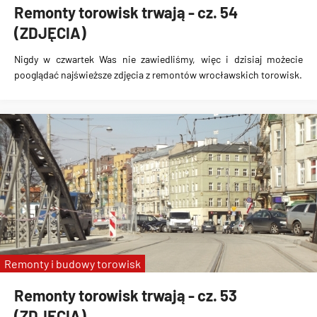
Remonty torowisk trwają - cz. 54
(ZDJĘCIA)
Nigdy w czwartek Was nie zawiedliśmy, więc i dzisiaj możecie
pooglądać najświeższe zdjęcia z remontów wrocławskich torowisk.
Remonty i budowy torowisk
Remonty torowisk trwają - cz. 53
(ZDJĘCIA)