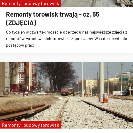
Remonty i budowy torowisk
Remonty torowisk trwają - cz. 55
(ZDJĘCIA)
Co tydzień w czwartek możecie obejrzeć u nas najświeższe zdjęcia z
remontów wrocławskich torowisk. Zapraszamy Was do ocenienia
postępów prac!
Remonty i budowy torowisk