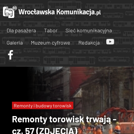
Dla pasażera
Tabor
Sieć komunikacyjna
Galeria
Muzeum cyfrowe
Redakcja
Remonty i budowy torowisk
Remonty torowisk trwają -
cz. 57 (ZDJĘCIA)