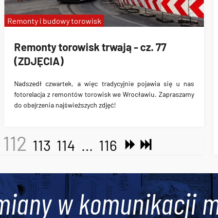
Remonty i budowy torowisk
Remonty torowisk trwają - cz. 77
(ZDJĘCIA)
Nadszedł czwartek, a więc tradycyjnie pojawia się u nas
fotorelacja z remontów torowisk we Wrocławiu. Zapraszamy
do obejrzenia najświeższych zdjęć!
112
113
114
...
116
miany w komunikacji m