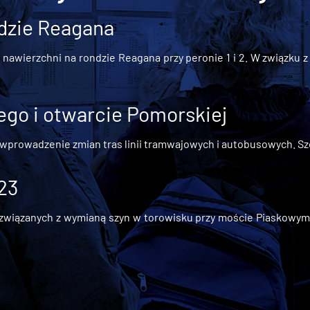
dzie Reagana
awierzchni na rondzie Reagana przy peronie 1 i 2. W związku z t
go i otwarcie Pomorskiej
 wprowadzenie zmian tras linii tramwajowych i autobusowych. Szc
 23
iązanych z wymianą szyn w torowisku przy moście Piaskowym, t