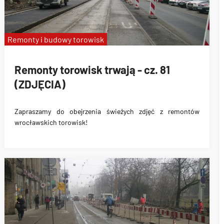
Remonty i budowy torowisk
Remonty torowisk trwają - cz. 81
(ZDJĘCIA)
Zapraszamy do obejrzenia świeżych zdjęć z remontów
wrocławskich torowisk!