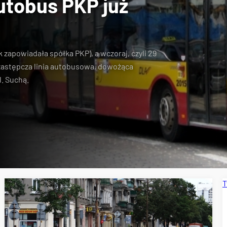
utobus PKP już
k zapowiadała spółka PKP), a wczoraj, czyli
29
zastępcza linia autobusowa, dowożąca
l. Suchą
.
T