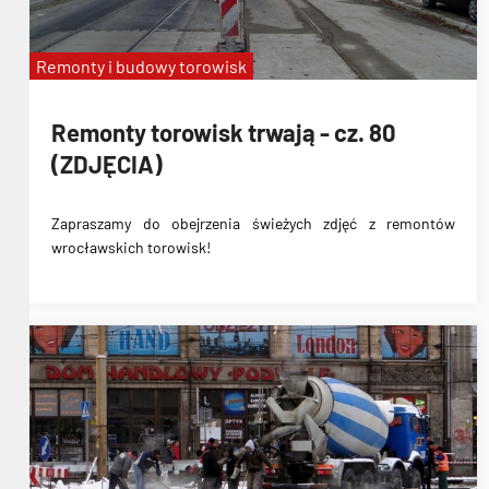
Remonty i budowy torowisk
Remonty torowisk trwają - cz. 80
(ZDJĘCIA)
Zapraszamy do obejrzenia świeżych zdjęć z remontów
wrocławskich torowisk!