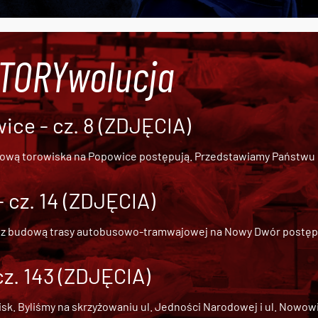
#TORYwolucja
ce - cz. 8 (ZDJĘCIA)
dową torowiska na Popowice
postępują. Przedstawiamy Państwu ob
cz. 14 (ZDJĘCIA)
 z
budową trasy autobusowo-tramwajowej na Nowy Dwór
postępu
cz. 143 (ZDJĘCIA)
 Byliśmy na skrzyżowaniu ul. Jedności Narodowej i ul. Nowowiejs