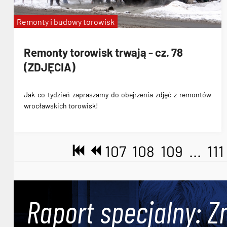
Remonty i budowy torowisk
Remonty torowisk trwają - cz. 78
(ZDJĘCIA)
Jak co tydzień zapraszamy do obejrzenia zdjęć z remontów
wrocławskich torowisk!
107
108
109
...
111
Raport specjalny: Z