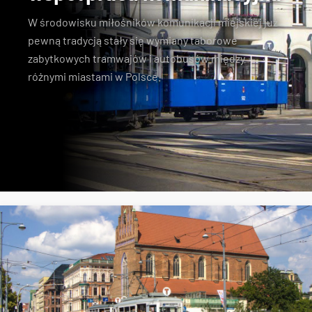
W środowisku miłośników komunikacji miejskiej już
pewną tradycją stały się wymiany taborowe
zabytkowych tramwajów i autobusów między
różnymi miastami w Polsce.
Konstal N
zabytkowe tramwaje
KSTM