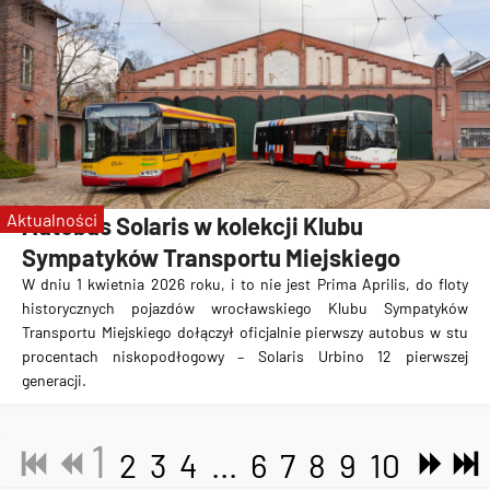
Aktualności
Autobus Solaris w kolekcji Klubu
Sympatyków Transportu Miejskiego
W dniu 1 kwietnia 2026 roku, i to nie jest Prima Aprilis, do floty
historycznych pojazdów wrocławskiego Klubu Sympatyków
Transportu Miejskiego dołączył oficjalnie pierwszy autobus w stu
procentach niskopodłogowy – Solaris Urbino 12 pierwszej
generacji.
1
2
3
4
...
6
7
8
9
10