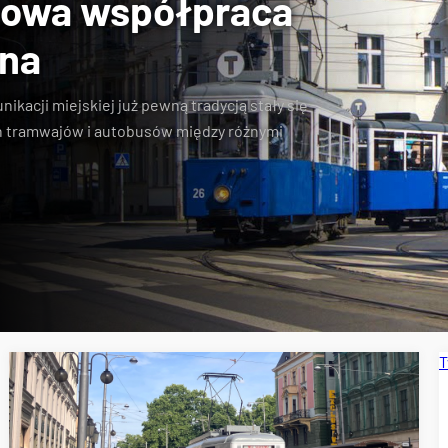
towa współpraca
jna
kacji miejskiej już pewną tradycją stały się
 tramwajów i autobusów między różnymi
T
pecjalne
Wrocławskie Linie Turystyczne
MPK Kraków