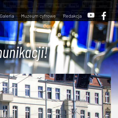
Galeria
Muzeum cyfrowe
Redakcja
unikacji!