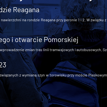
dzie Reagana
awierzchni na rondzie Reagana przy peronie 1 i 2. W związku z t
go i otwarcie Pomorskiej
 wprowadzenie zmian tras linii tramwajowych i autobusowych. Szc
 23
iązanych z wymianą szyn w torowisku przy moście Piaskowym, t