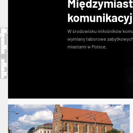
Międzymias
komunikacy
W środowisku miłośników komuni
wymiany taborowe zabytkowych
miastami w Polsce.
Konstal N
zabytkowe tramwaje
KSTM
linie s