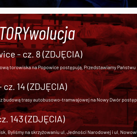
#TORYwolucja
ce - cz. 8 (ZDJĘCIA)
dową torowiska na Popowice
postępują. Przedstawiamy Państwu ob
cz. 14 (ZDJĘCIA)
 z
budową trasy autobusowo-tramwajowej na Nowy Dwór
postępu
cz. 143 (ZDJĘCIA)
 Byliśmy na skrzyżowaniu ul. Jedności Narodowej i ul. Nowowiejs