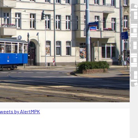
weets by AlertMPK