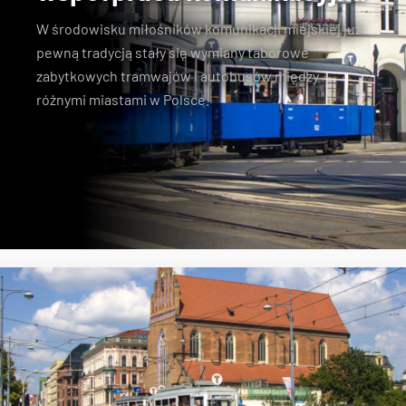
W środowisku miłośników komunikacji miejskiej już
pewną tradycją stały się wymiany taborowe
zabytkowych tramwajów i autobusów między
różnymi miastami w Polsce.
Konstal N
zabytkowe tramwaje
KSTM