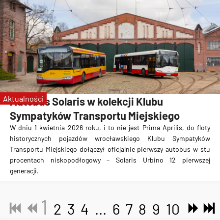
Aktualności
Autobus Solaris w kolekcji Klubu
Sympatyków Transportu Miejskiego
W dniu 1 kwietnia 2026 roku, i to nie jest Prima Aprilis, do floty
historycznych pojazdów wrocławskiego Klubu Sympatyków
Transportu Miejskiego dołączył oficjalnie pierwszy autobus w stu
procentach niskopodłogowy – Solaris Urbino 12 pierwszej
generacji.
1
2
3
4
...
6
7
8
9
10