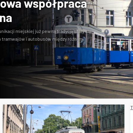
towa współpraca
jna
kacji miejskiej już pewną tradycją stały się
 tramwajów i autobusów między różnymi
T
pecjalne
Wrocławskie Linie Turystyczne
MPK Kraków