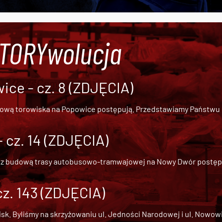
#TORYwolucja
ce - cz. 8 (ZDJĘCIA)
dową torowiska na Popowice
postępują. Przedstawiamy Państwu ob
cz. 14 (ZDJĘCIA)
 z
budową trasy autobusowo-tramwajowej na Nowy Dwór
postępu
cz. 143 (ZDJĘCIA)
 Byliśmy na skrzyżowaniu ul. Jedności Narodowej i ul. Nowowiejs