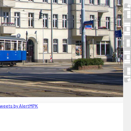
weets by AlertMPK