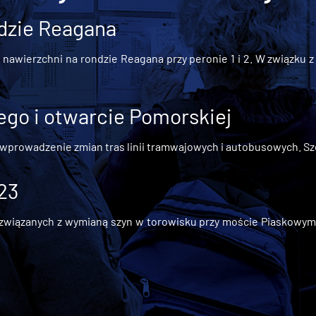
dzie Reagana
awierzchni na rondzie Reagana przy peronie 1 i 2. W związku z t
go i otwarcie Pomorskiej
 wprowadzenie zmian tras linii tramwajowych i autobusowych. Szc
 23
iązanych z wymianą szyn w torowisku przy moście Piaskowym, t