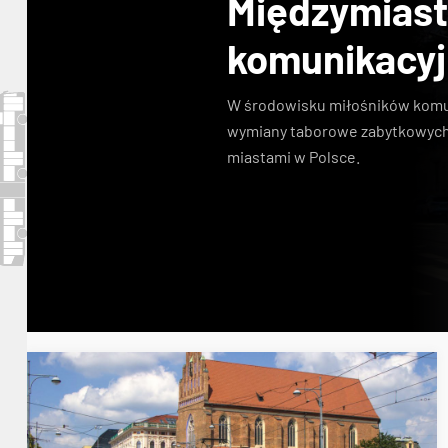
Międzymias
komunikacy
W środowisku miłośników komuni
wymiany taborowe zabytkowych
miastami w Polsce.
Konstal N
zabytkowe tramwaje
KSTM
linie s