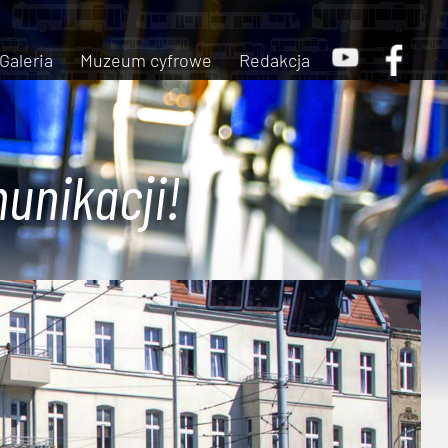
Galeria
Muzeum cyfrowe
Redakcja
unikacji!