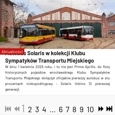
Aktualności
Autobus Solaris w kolekcji Klubu
Sympatyków Transportu Miejskiego
W dniu 1 kwietnia 2026 roku, i to nie jest Prima Aprilis, do floty
historycznych pojazdów wrocławskiego Klubu Sympatyków
Transportu Miejskiego dołączył oficjalnie pierwszy autobus w stu
procentach niskopodłogowy – Solaris Urbino 12 pierwszej
generacji.
1
2
3
4
...
6
7
8
9
10