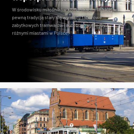
W środowisku miłośników komunikacji miejskiej już
pewną tradycją stały się wymiany taborowe
zabytkowych tramwajów i autobusów między
różnymi miastami w Polsce.
Konstal N
zabytkowe tramwaje
KSTM