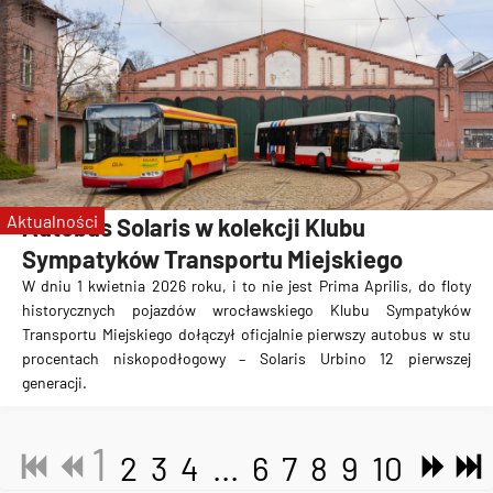
Aktualności
Autobus Solaris w kolekcji Klubu
Sympatyków Transportu Miejskiego
W dniu 1 kwietnia 2026 roku, i to nie jest Prima Aprilis, do floty
historycznych pojazdów wrocławskiego Klubu Sympatyków
Transportu Miejskiego dołączył oficjalnie pierwszy autobus w stu
procentach niskopodłogowy – Solaris Urbino 12 pierwszej
generacji.
1
2
3
4
...
6
7
8
9
10