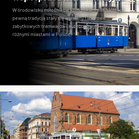
W środowisku miłośników komunikacji miejskiej już
pewną tradycją stały się wymiany taborowe
zabytkowych tramwajów i autobusów między
różnymi miastami w Polsce.
Konstal N
zabytkowe tramwaje
KSTM