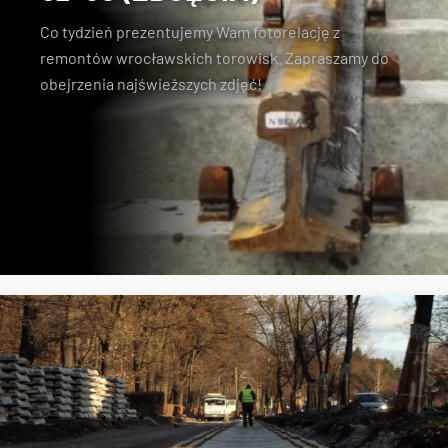
Co tydzień prezentujemy Wam fotorelację z
remontów wrocławskich torowisk. Zapraszamy do
obejrzenia najświeższych zdjęć!