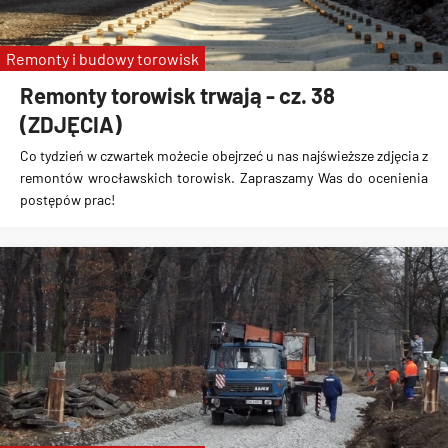
Remonty i budowy torowisk
Remonty torowisk trwają - cz. 38
(ZDJĘCIA)
Co tydzień w czwartek możecie obejrzeć u nas najświeższe zdjęcia z
remontów wrocławskich torowisk. Zapraszamy Was do ocenienia
postępów prac!