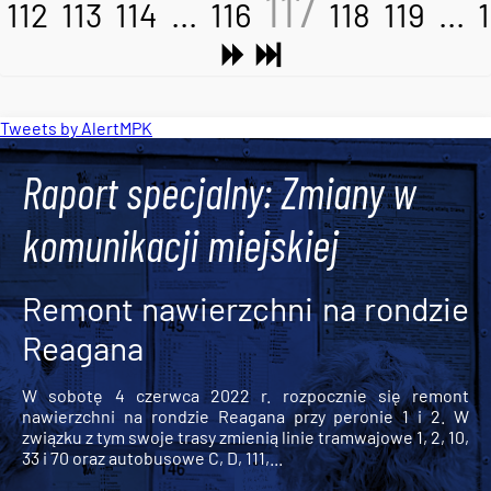
117
112
113
114
...
116
118
119
...
Tweets by AlertMPK
Raport specjalny: Zmiany w
komunikacji miejskiej
Remont nawierzchni na rondzie
Reagana
W sobotę 4 czerwca 2022 r. rozpocznie się remont
nawierzchni na rondzie Reagana przy peronie 1 i 2. W
związku z tym swoje trasy zmienią linie tramwajowe 1, 2, 10,
33 i 70 oraz autobusowe C, D, 111,...