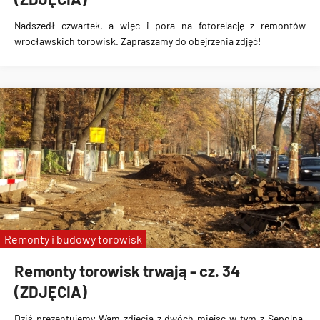
Nadszedł czwartek, a więc i pora na fotorelację z remontów
wrocławskich torowisk. Zapraszamy do obejrzenia zdjęć!
Remonty i budowy torowisk
Remonty torowisk trwają - cz. 34
(ZDJĘCIA)
Dziś prezentujemy Wam zdjęcia z dwóch miejsc w tym z Sępolna,