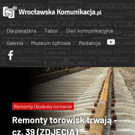
Dla pasażera
Tabor
Sieć komunikacyjna
Galeria
Muzeum cyfrowe
Redakcja
Remonty i budowy torowisk
Remonty torowisk trwają -
cz. 39 (ZDJĘCIA)