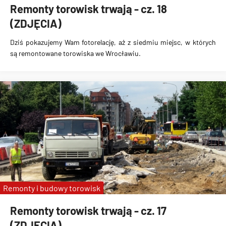
Remonty torowisk trwają - cz. 18
(ZDJĘCIA)
Dziś pokazujemy Wam fotorelację, aż z siedmiu miejsc, w których
są remontowane torowiska we Wrocławiu.
Remonty i budowy torowisk
Remonty torowisk trwają - cz. 17
(ZDJĘCIA)