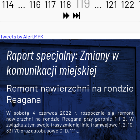
119
114
...
116
117
118
...
121
122
Tweets by AlertMPK
Raport specjalny: Zmiany w
komunikacji miejskiej
Remont nawierzchni na rondzie
Reagana
W sobotę 4 czerwca 2022 r. rozpocznie się remont
nawierzchni na rondzie Reagana przy peronie 1 i 2. W
związku z tym swoje trasy zmienią linie tramwajowe 1, 2, 10,
33 i 70 oraz autobusowe C, D, 111,...