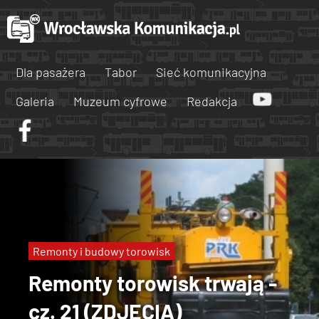
Dla pasażera
Tabor
Sieć komunikacyjna
Galeria
Muzeum cyfrowe
Redakcja
Remonty i budowy torowisk
Remonty torowisk trwają -
cz. 21 (ZDJĘCIA)