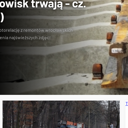
wisk trwają - cz.
)
otorelację z remontów wrocławskich
enia najświeższych zdjęć!
T