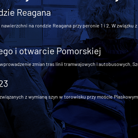
dzie Reagana
awierzchni na rondzie Reagana przy peronie 1 i 2. W związku z t
go i otwarcie Pomorskiej
 wprowadzenie zmian tras linii tramwajowych i autobusowych. Szc
 23
iązanych z wymianą szyn w torowisku przy moście Piaskowym, t