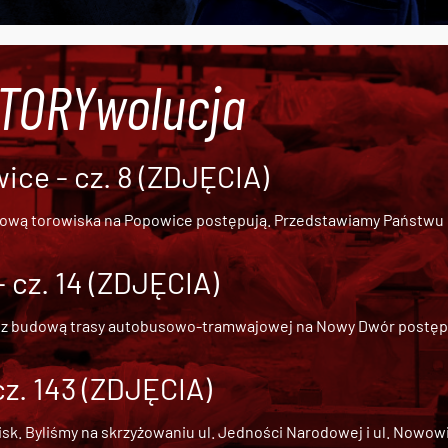
#TORYwolucja
ce - cz. 8 (ZDJĘCIA)
dową torowiska na Popowice
postępują. Przedstawiamy Państwu ob
cz. 14 (ZDJĘCIA)
 z
budową trasy autobusowo-tramwajowej na Nowy Dwór
postępu
cz. 143 (ZDJĘCIA)
 Byliśmy na skrzyżowaniu ul. Jedności Narodowej i ul. Nowowiejs