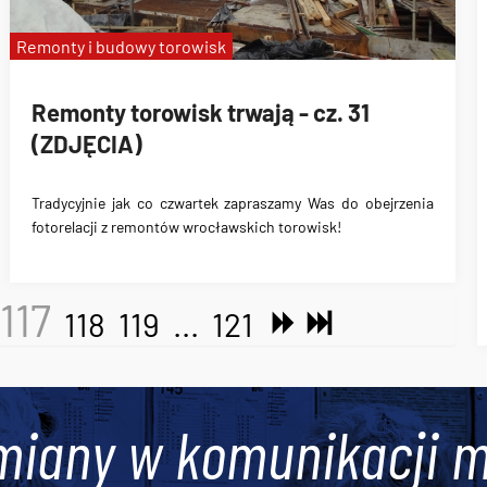
Remonty i budowy torowisk
Remonty torowisk trwają - cz. 31
(ZDJĘCIA)
Tradycyjnie jak co czwartek zapraszamy Was do obejrzenia
fotorelacji z remontów wrocławskich torowisk!
117
118
119
...
121
miany w komunikacji m