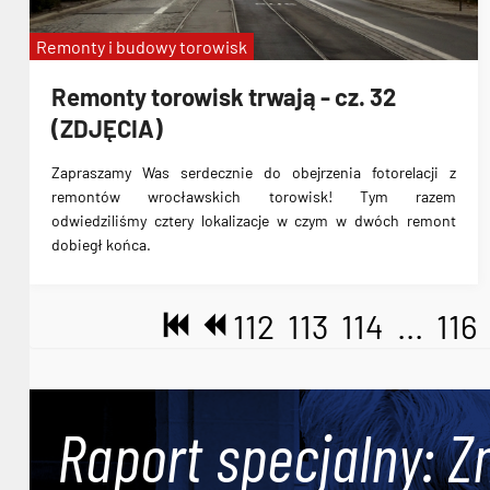
Remonty i budowy torowisk
Remonty torowisk trwają - cz. 32
(ZDJĘCIA)
Zapraszamy Was serdecznie do obejrzenia fotorelacji z
remontów wrocławskich torowisk! Tym razem
odwiedziliśmy cztery lokalizacje w czym w dwóch remont
dobiegł końca.
112
113
114
...
116
Raport specjalny: Z