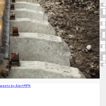
weets by AlertMPK