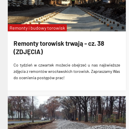
Remonty i budowy torowisk
Remonty torowisk trwają - cz. 38
(ZDJĘCIA)
Co tydzień w czwartek możecie obejrzeć u nas najświeższe
zdjęcia z remontów wrocławskich torowisk. Zapraszamy Was
do ocenienia postępów prac!