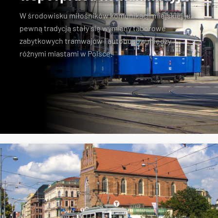
W środowisku miłośników komunikacji miejskiej już
pewną tradycją stały się wymiany taborowe
zabytkowych tramwajów i autobusów między
różnymi miastami w Polsce.
Konstal N
zabytkowe tramwaje
KSTM