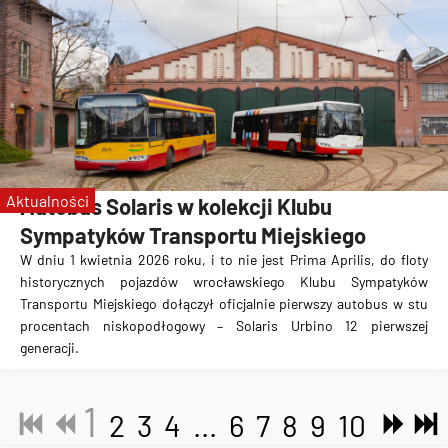
Aktualności
Autobus Solaris w kolekcji Klubu
Sympatyków Transportu Miejskiego
W dniu 1 kwietnia 2026 roku, i to nie jest Prima Aprilis, do floty
historycznych pojazdów wrocławskiego Klubu Sympatyków
Transportu Miejskiego dołączył oficjalnie pierwszy autobus w stu
procentach niskopodłogowy – Solaris Urbino 12 pierwszej
generacji.
1
2
3
4
...
6
7
8
9
10