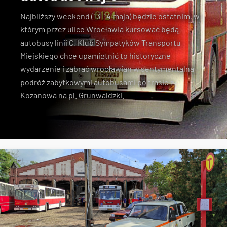
Najbliższy weekend (13-14 maja) będzie ostatnim, w
którym przez ulice Wrocławia kursować będą
autobusy linii C. Klub Sympatyków Transportu
Miejskiego chce upamiętnić to historyczne
wydarzenie i zabrać wrocławian w sentymentalną
podróż zabytkowymi autobusami po trasie z
Kozanowa na pl. Grunwaldzki.
linia C
KSTM