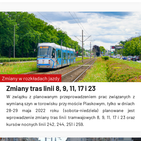
Zmiany w rozkładach jazdy
Zmiany tras linii 8, 9, 11, 17 i 23
W związku z planowanym przeprowadzeniem prac związanych z
wymianą szyn w torowisku przy moście Piaskowym, tylko w dniach
28-29 maja 2022 roku (sobota-niedziela) planowane jest
wprowadzenie zmiany tras linii tramwajowych 8, 9, 11, 17 i 23 oraz
kursów nocnych linii 242, 244, 251 i 259.