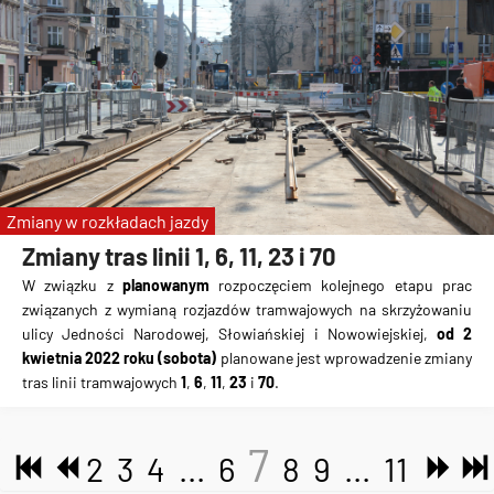
Zmiany w rozkładach jazdy
Zmiany tras linii 1, 6, 11, 23 i 70
W związku z
planowanym
rozpoczęciem kolejnego etapu prac
związanych z wymianą rozjazdów tramwajowych na skrzyżowaniu
ulicy Jedności Narodowej, Słowiańskiej i Nowowiejskiej,
od 2
kwietnia 2022 roku (sobota)
planowane jest wprowadzenie zmiany
tras linii tramwajowych
1
,
6
,
11
,
23
i
70
.
7
2
3
4
...
6
8
9
...
11