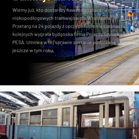
Wiemy już, kto dostarczy nawet do czterdziestu
niskopodłogowych tramwajów dla Wrocławia.
Przetarg na 24 pojazdy z opcją dokupienia szesnastu
kolejnych wygrała bydgoska firma Pojazdy Szynowe
PESA. Umowa w tej sprawie zostanie podpisana
jeszcze w tym roku.
Pesa
przetarg