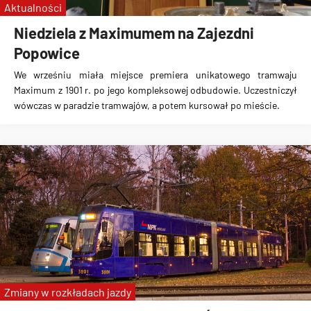
Aktualności
Niedziela z Maximumem na Zajezdni
Popowice
We wrześniu miała miejsce premiera unikatowego tramwaju
Maximum z 1901 r. po jego kompleksowej odbudowie. Uczestniczył
wówczas w paradzie tramwajów, a potem kursował po mieście.
Zmiany w rozkładach jazdy