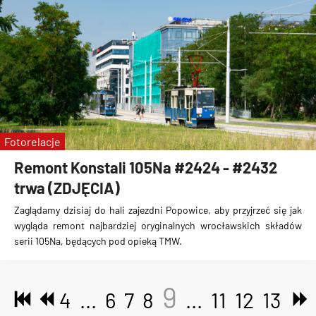
Fotorelacje
Remont Konstali 105Na #2424 - #2432
trwa (ZDJĘCIA)
Zaglądamy dzisiaj do hali zajezdni Popowice, aby przyjrzeć się jak
wygląda remont najbardziej oryginalnych wrocławskich składów
serii 105Na, będących pod opieką TMW.
9
4
...
6
7
8
...
11
12
13