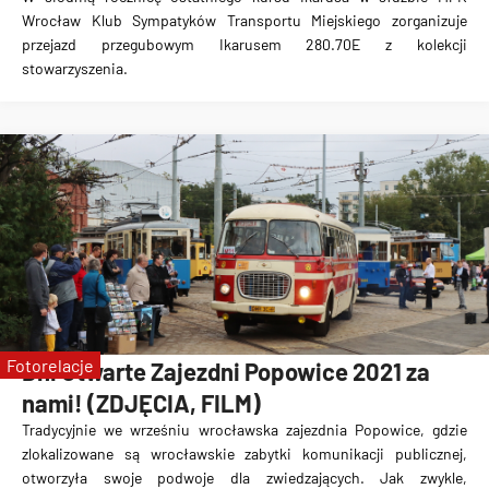
Wrocław Klub Sympatyków Transportu Miejskiego zorganizuje
przejazd przegubowym Ikarusem 280.70E z kolekcji
stowarzyszenia.
Fotorelacje
Dni Otwarte Zajezdni Popowice 2021 za
nami! (ZDJĘCIA, FILM)
Tradycyjnie we wrześniu wrocławska zajezdnia Popowice, gdzie
zlokalizowane są wrocławskie zabytki komunikacji publicznej,
otworzyła swoje podwoje dla zwiedzających. Jak zwykle,