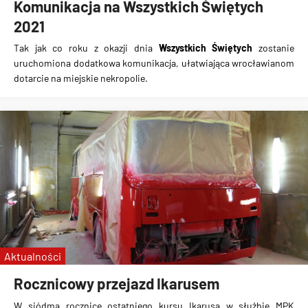
Komunikacja na Wszystkich Świętych
2021
Tak jak co roku z okazji dnia
Wszystkich Świętych
zostanie
uruchomiona
dodatkowa komunikacja
, ułatwiająca wrocławianom
dotarcie na miejskie nekropolie.
Aktualności
Rocznicowy przejazd Ikarusem
W siódmą rocznicę ostatniego kursu Ikarusa w służbie MPK