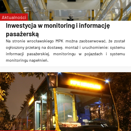
Aktualności
Inwestycja w monitoring i informację
pasażerską
Na stronie wrocławskiego MPK można zaobserwować, że został
ogłoszony przetarg na dostawę, montaż i uruchomienie: systemu
informacji pasażerskiej, monitoringu w pojazdach i systemu
monitoringu napełnień.