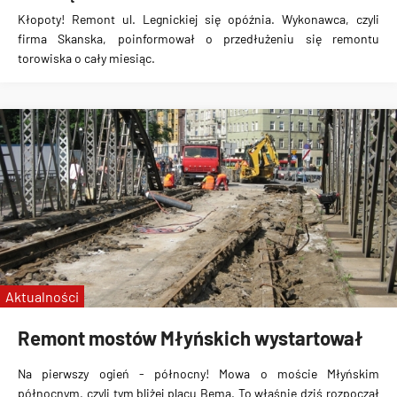
Kłopoty! Remont ul. Legnickiej się opóźnia. Wykonawca, czyli
firma Skanska, poinformował o przedłużeniu się remontu
torowiska o cały miesiąc.
Aktualności
Remont mostów Młyńskich wystartował
Na pierwszy ogień - północny! Mowa o moście Młyńskim
północnym, czyli tym bliżej placu Bema. To właśnie dziś rozpoczął