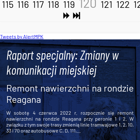
120
115
116
117
118
119
121
122
1
Tweets by AlertMPK
Raport specjalny: Zmiany w
komunikacji miejskiej
Remont nawierzchni na rondzie
Reagana
W sobotę 4 czerwca 2022 r. rozpocznie się remont
nawierzchni na rondzie Reagana przy peronie 1 i 2. W
związku z tym swoje trasy zmienią linie tramwajowe 1, 2, 10,
33 i 70 oraz autobusowe C, D, 111,...