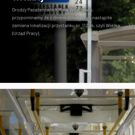
Drodzy Pasażerowie KM we Wrocławiu,
przypominamy, że z dniem dzisiejszym nastąpiła
zamiana lokalizacji przystanku nr 11204, czyli Wielka
(Urząd Pracy).