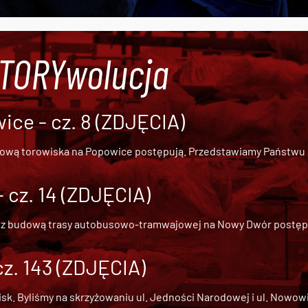
#TORYwolucja
ce - cz. 8 (ZDJĘCIA)
dową torowiska na Popowice
postępują. Przedstawiamy Państwu ob
cz. 14 (ZDJĘCIA)
 z
budową trasy autobusowo-tramwajowej na Nowy Dwór
postępu
cz. 143 (ZDJĘCIA)
 Byliśmy na skrzyżowaniu ul. Jedności Narodowej i ul. Nowowiejs