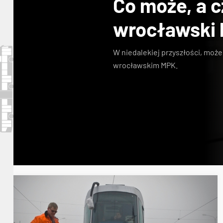
Co może, a c
wrocławski 
W niedalekiej przyszłości, moż
wrocławskim MPK.