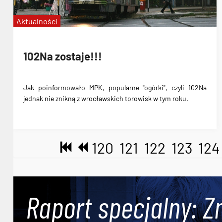
Aktualności
102Na zostaje!!!
Jak poinformowało MPK, popularne "ogórki", czyli 102Na
jednak nie znikną z wrocławskich torowisk w tym roku.
120
121
122
123
124
Raport specjalny: Z