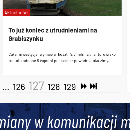
Aktualności
To już koniec z utrudnieniami na
Grabiszynku
Cała inwestycja wyniosła koszt 9,8 mln zł, a torowisko
zostało oddane 6 tygodni po czasie z powodu ataku zimy.
127
...
126
128
129
miany w komunikacji m