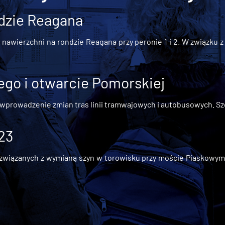
dzie Reagana
awierzchni na rondzie Reagana przy peronie 1 i 2. W związku z t
go i otwarcie Pomorskiej
 wprowadzenie zmian tras linii tramwajowych i autobusowych. Szc
 23
iązanych z wymianą szyn w torowisku przy moście Piaskowym, t