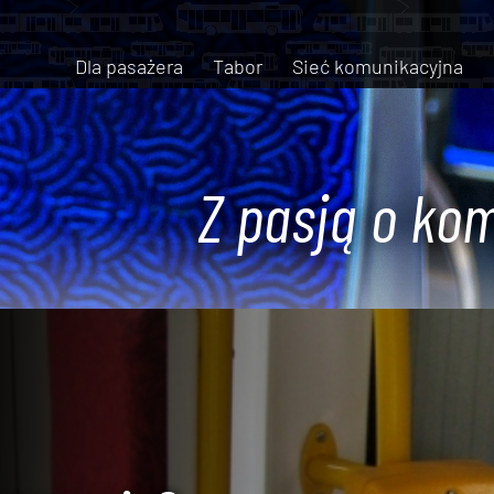
Dla pasażera
Tabor
Sieć komunikacyjna
Z pasją o kom