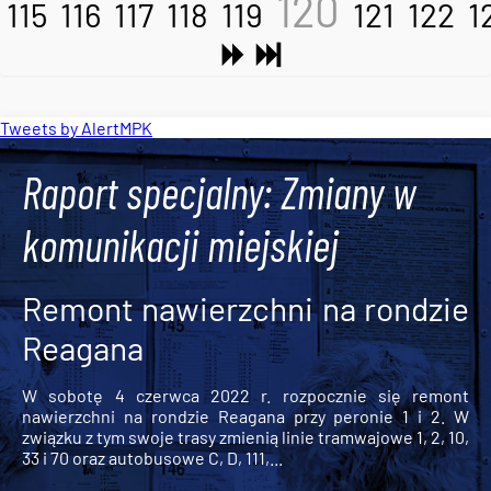
120
115
116
117
118
119
121
122
1
Tweets by AlertMPK
Raport specjalny: Zmiany w
komunikacji miejskiej
Remont nawierzchni na rondzie
Reagana
W sobotę 4 czerwca 2022 r. rozpocznie się remont
nawierzchni na rondzie Reagana przy peronie 1 i 2. W
związku z tym swoje trasy zmienią linie tramwajowe 1, 2, 10,
33 i 70 oraz autobusowe C, D, 111,...