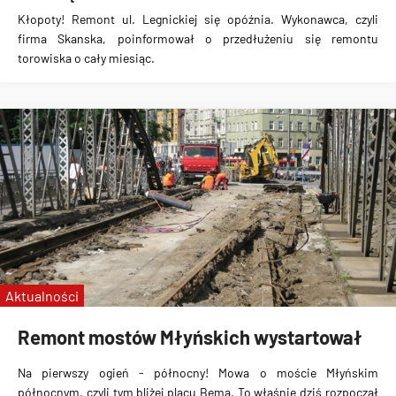
Kłopoty! Remont ul. Legnickiej się opóźnia. Wykonawca, czyli
firma Skanska, poinformował o przedłużeniu się remontu
torowiska o cały miesiąc.
Aktualności
Remont mostów Młyńskich wystartował
Na pierwszy ogień - północny! Mowa o moście Młyńskim
północnym, czyli tym bliżej placu Bema. To właśnie dziś rozpoczął