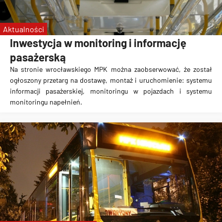
Aktualności
Inwestycja w monitoring i informację
pasażerską
Na stronie wrocławskiego MPK można zaobserwować, że został
ogłoszony przetarg na dostawę, montaż i uruchomienie: systemu
informacji pasażerskiej, monitoringu w pojazdach i systemu
monitoringu napełnień.