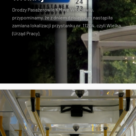
Drodzy Pasażerowie KM we Wrocławiu,
przypominamy, że z dniem dzisiejszym nastąpiła
zamiana lokalizacji przystanku nr 11204, czyli Wielka
(Urząd Pracy).