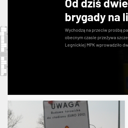
Od dziś dwi
brygady na li
Wychodzą na przeciw prośbą pas
obecnym czasie przeżywa szcze
Legnickiej MPK wprowadziło dw