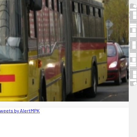
weets by AlertMPK