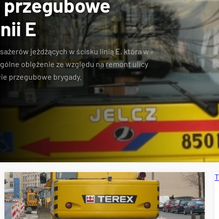
e przegubowe
nii E
ażerów jeżdżących w ścisku linią E, która w
gólne oblężenie ze względu na remont ulicy
ie przegubowe brygady.
T