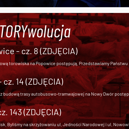
#TORYwolucja
ce - cz. 8 (ZDJĘCIA)
dową torowiska na Popowice
postępują. Przedstawiamy Państwu ob
cz. 14 (ZDJĘCIA)
 z
budową trasy autobusowo-tramwajowej na Nowy Dwór
postępu
cz. 143 (ZDJĘCIA)
 Byliśmy na skrzyżowaniu ul. Jedności Narodowej i ul. Nowowiejs