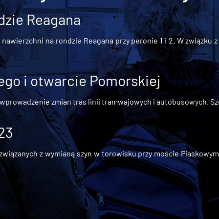
dzie Reagana
awierzchni na rondzie Reagana przy peronie 1 i 2. W związku z t
go i otwarcie Pomorskiej
 wprowadzenie zmian tras linii tramwajowych i autobusowych. Szc
 23
iązanych z wymianą szyn w torowisku przy moście Piaskowym, t