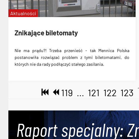
Aktualności
Znikające biletomaty
Nie ma prądu?! Trzeba przenieść - tak Mennica Polska
postanowiła rozwiązać problem z tymi biletomatami, do
których nie da rady podłączyć stałego zasilania.
119
...
121
122
123
Raport specjalny: Z