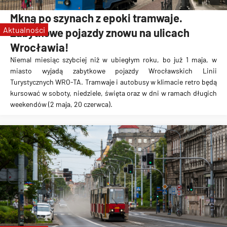
zabytkowe tramwaje
Mkną po szynach z epoki tramwaje.
KSTM
Aktualności
Zabytkowe pojazdy znowu na ulicach
zabytkowe autobusy
Wrocławia!
WRO-TA
Niemal miesiąc szybciej niż w ubiegłym roku, bo już 1 maja, w
miasto wyjadą zabytkowe pojazdy Wrocławskich Linii
Turystycznych WRO-TA. Tramwaje i autobusy w klimacie retro będą
kursować w soboty, niedziele, święta oraz w dni w ramach długich
weekendów (2 maja, 20 czerwca).