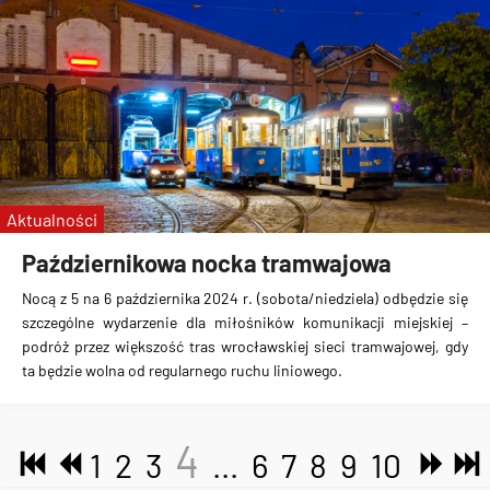
Aktualności
Październikowa nocka tramwajowa
Nocą z 5 na 6 października 2024 r. (sobota/niedziela) odbędzie się
szczególne wydarzenie dla miłośników komunikacji miejskiej –
podróż przez większość tras wrocławskiej sieci tramwajowej, gdy
ta będzie wolna od regularnego ruchu liniowego.
4
1
2
3
...
6
7
8
9
10