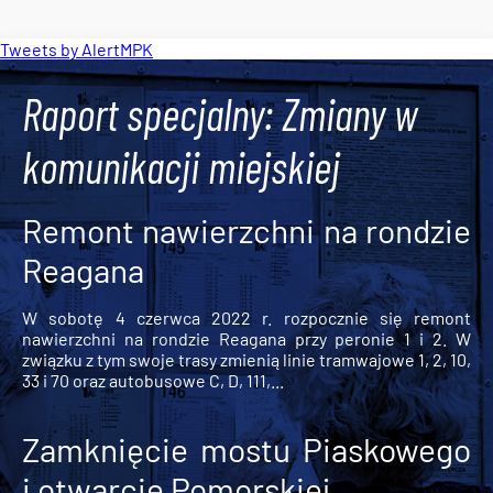
Tweets by AlertMPK
Raport specjalny: Zmiany w
komunikacji miejskiej
Remont nawierzchni na rondzie
Reagana
W sobotę 4 czerwca 2022 r. rozpocznie się remont
nawierzchni na rondzie Reagana przy peronie 1 i 2. W
związku z tym swoje trasy zmienią linie tramwajowe 1, 2, 10,
33 i 70 oraz autobusowe C, D, 111,...
Zamknięcie mostu Piaskowego
i otwarcie Pomorskiej