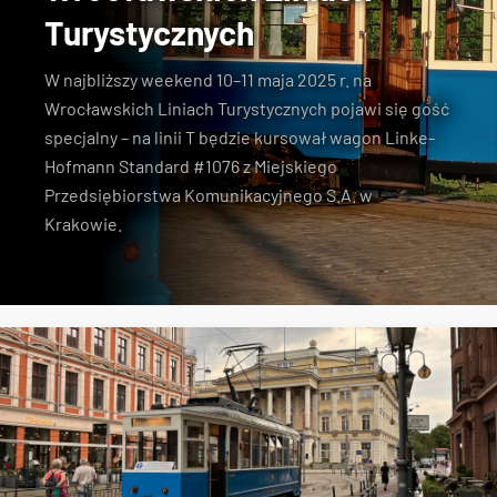
Turystycznych
W najbliższy weekend 10–11 maja 2025 r. na
Wrocławskich Liniach Turystycznych pojawi się gość
specjalny – na linii T będzie kursował wagon Linke-
Hofmann Standard #1076 z Miejskiego
Przedsiębiorstwa Komunikacyjnego S.A. w
Krakowie.
MPK Wrocław