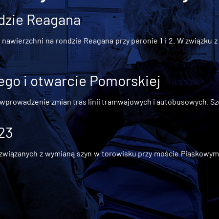
dzie Reagana
awierzchni na rondzie Reagana przy peronie 1 i 2. W związku z t
go i otwarcie Pomorskiej
 wprowadzenie zmian tras linii tramwajowych i autobusowych. Szc
 23
iązanych z wymianą szyn w torowisku przy moście Piaskowym, t