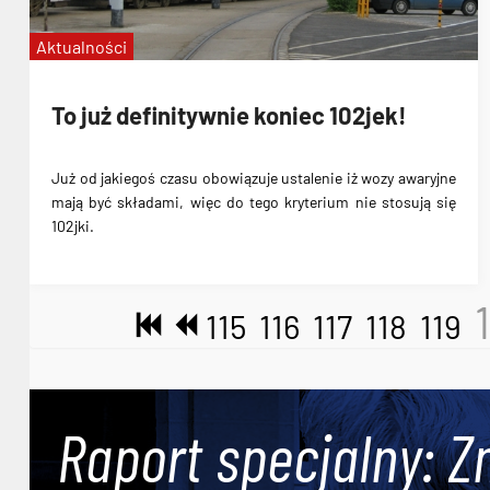
Aktualności
To już definitywnie koniec 102jek!
Już od jakiegoś czasu obowiązuje ustalenie iż wozy awaryjne
mają być składami, więc do tego kryterium nie stosują się
102jki.
115
116
117
118
119
Raport specjalny: Z