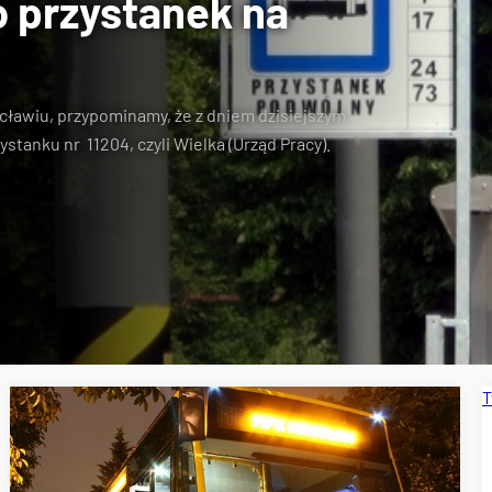
o przystanek na
ławiu, przypominamy, że z dniem dzisiejszym
ystanku nr 11204, czyli Wielka (Urząd Pracy).
T