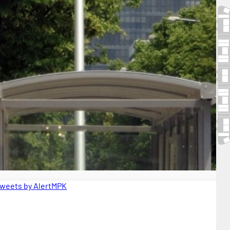
weets by AlertMPK