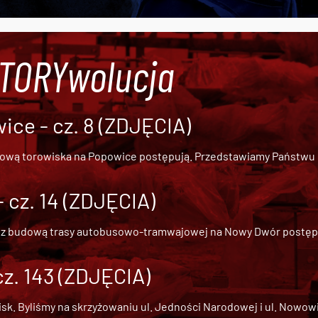
#TORYwolucja
ce - cz. 8 (ZDJĘCIA)
dową torowiska na Popowice
postępują. Przedstawiamy Państwu ob
cz. 14 (ZDJĘCIA)
 z
budową trasy autobusowo-tramwajowej na Nowy Dwór
postępu
cz. 143 (ZDJĘCIA)
 Byliśmy na skrzyżowaniu ul. Jedności Narodowej i ul. Nowowiejs