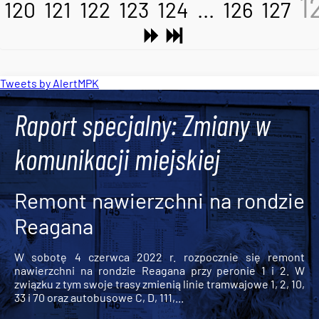
1
120
121
122
123
124
...
126
127
Tweets by AlertMPK
Raport specjalny: Zmiany w
komunikacji miejskiej
Remont nawierzchni na rondzie
Reagana
W sobotę 4 czerwca 2022 r. rozpocznie się remont
nawierzchni na rondzie Reagana przy peronie 1 i 2. W
związku z tym swoje trasy zmienią linie tramwajowe 1, 2, 10,
33 i 70 oraz autobusowe C, D, 111,...