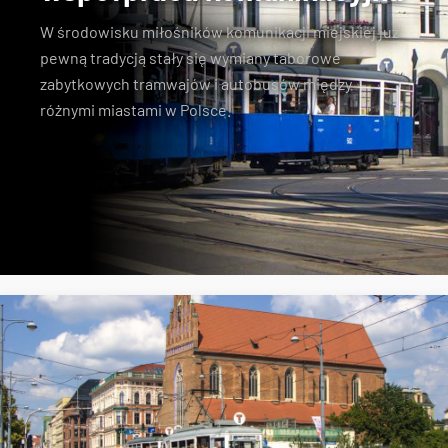
W środowisku miłośników komunikacji miejskiej już
pewną tradycją stały się wymiany taborowe
zabytkowych tramwajów i autobusów między
różnymi miastami w Polsce.
Konstal N
zabytkowe tramwaje
KSTM