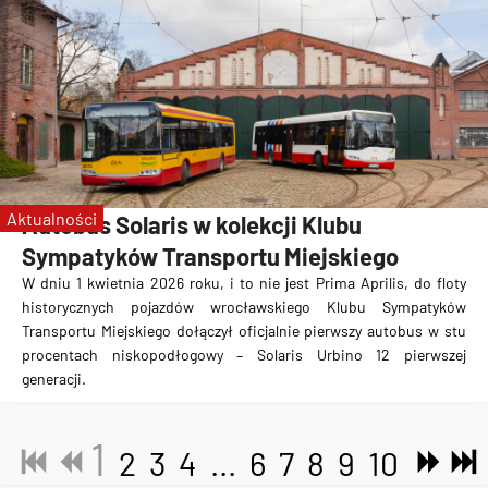
Aktualności
Autobus Solaris w kolekcji Klubu
Sympatyków Transportu Miejskiego
W dniu 1 kwietnia 2026 roku, i to nie jest Prima Aprilis, do floty
historycznych pojazdów wrocławskiego Klubu Sympatyków
Transportu Miejskiego dołączył oficjalnie pierwszy autobus w stu
procentach niskopodłogowy – Solaris Urbino 12 pierwszej
generacji.
1
2
3
4
...
6
7
8
9
10