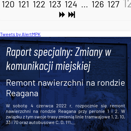
1
120
121
122
123
124
...
126
127
Tweets by AlertMPK
Raport specjalny: Zmiany w
komunikacji miejskiej
Remont nawierzchni na rondzie
Reagana
W sobotę 4 czerwca 2022 r. rozpocznie się remont
nawierzchni na rondzie Reagana przy peronie 1 i 2. W
związku z tym swoje trasy zmienią linie tramwajowe 1, 2, 10,
33 i 70 oraz autobusowe C, D, 111,...